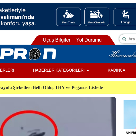
Uçuş Bilgileri
Yol Durumu
BERLERİ
HABERLER KATEGORİLERİ
KADINCA
ayolu Şirketleri Belli Oldu, THY ve Pegasus Listede
ı, Almanya’da Havalimanında Şüpheli Cisim Alarmı
Orman Yangınında Görevli 2 Helikopter Havada Çarpıştı