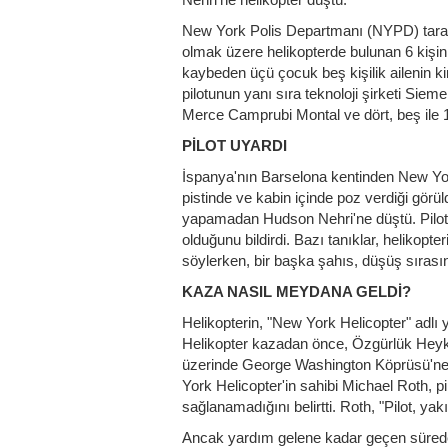
New York Polis Departmanı (NYPD) tarafı
olmak üzere helikopterde bulunan 6 kişinin
kaybeden üçü çocuk beş kişilik ailenin kim
pilotunun yanı sıra teknoloji şirketi Si
Merce Camprubi Montal ve dört, beş ile 1
PİLOT UYARDI
İspanya'nın Barselona kentinden New York'
pistinde ve kabin içinde poz verdiği görül
yapamadan Hudson Nehri'ne düştü. Pilot, 
olduğunu bildirdi. Bazı tanıklar, helikopt
söylerken, bir başka şahıs, düşüş sırası
KAZA NASIL MEYDANA GELDİ?
Helikopterin, "New York Helicopter" adlı yere
Helikopter kazadan önce, Özgürlük Heykel
üzerinde George Washington Köprüsü'ne d
York Helicopter'in sahibi Michael Roth, pil
sağlanamadığını belirtti. Roth, "Pilot, yakı
Ancak yardım gelene kadar geçen sürede 