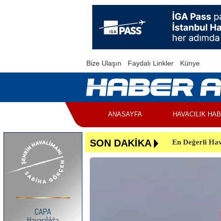
Bize Ulaşın
Faydalı Linkler
Künye
ANASAYFA
HAVACILIK HA
En Değerli Hav
SON DAKİKA
Uçuşlar Aksad
Yunanistan’da 