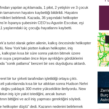
ndan yapılan açıklamada, 1 pilot, 2 yetişkin ve 3 çocuk
 tamamının hayatını kaybettiği bildirildi. Hayatını
likleri belirlendi. Kazada, 36 yaşındaki helikopter
emens'in İspanya şubesinin CEO'su Agustin Escobar, eşi
1 yaşlarındaki üç çocuğu hayatlarını kaybetti.
a turist olarak gelen ailenin, kalkış öncesinde helikopter
dü. New York'taki pistten kalkan helikopter, iniş
kalkıştan kısa bir süre sonra yakıtın bitmek üzere
erin suya çarpmadan önce ikiye ayrıldığını gördüklerini
nda "sonik patlama" benzeri bir ses duyduğunu aktardı.
l bir tur şirketi tarafından işletildiği ortaya çıktı.
i yakınlarında kısa bir tur attıktan sonra Hudson Nehri
oğru yaklaşık 300 metre yükseklikte ilerliyordu. New
otun iniş için yakıt istediğini, ancak bunun
tının bittiğini ve acil iniş yapması gerektiğini söyledi.
helikopter düştü" dedi. Kazanın nedenini belirlemek