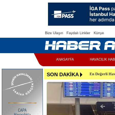
Bize Ulaşın
Faydalı Linkler
Künye
ANASAYFA
HAVACILIK HA
En Değerli Hav
SON DAKİKA
Uçuşlar Aksad
Yunanistan’da 