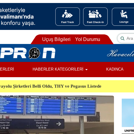
Uçuş Bilgileri
Yol Durumu
BERLERİ
HABERLER KATEGORİLERİ
KADINCA
ayolu Şirketleri Belli Oldu, THY ve Pegasus Listede
ı, Almanya’da Havalimanında Şüpheli Cisim Alarmı
Orman Yangınında Görevli 2 Helikopter Havada Çarpıştı