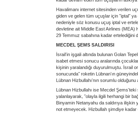
Havalimanı internet sitesinden verilen uçu
giden ve gelen tüm uçuşlar için "iptal" ya 
nedeniyle söz konusu uçuş iptal ve ertele
devletine ait Middle East Airlines (MEA) 
29 Temmuz sabahına kadar ertelediğini 
MECDEL ŞEMS SALDIRISI
İsrail'in işgali altında bulunan Golan Te
isabet etmesi sonucu aralarında çocukların
kişinin yaralandığı duyurulmuştu. İsrail o
sonucunda" roketin Lübnan'ın güneyindeki
Lübnan Hizbullahı'nın sorumlu olduğunu a
Lübnan Hizbullahı ise Mecdel Şems'teki sal
yalanlayarak, "olayla ilgili herhangi bir ba
Binyamin Netanyahu da saldırıya ilişkin ya
not etmeyecek. Hizbullah şimdiye kadar öd