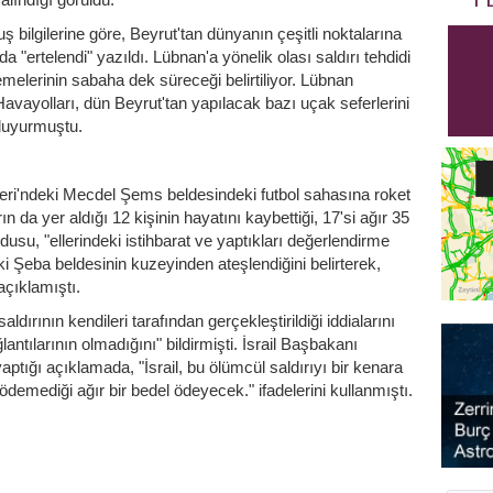
ş bilgilerine göre, Beyrut'tan dünyanın çeşitli noktalarına
da "ertelendi" yazıldı. Lübnan'a yönelik olası saldırı tehdidi
melerinin sabaha dek süreceği belirtiliyor. Lübnan
Havayolları, dün Beyrut'tan yapılacak bazı uçak seferlerini
duyurmuştu.
peleri'ndeki Mecdel Şems beldesindeki futbol sahasına roket
 da yer aldığı 12 kişinin hayatını kaybettiği, 17'si ağır 35
rdusu, "ellerindeki istihbarat ve yaptıkları değerlendirme
 Şeba beldesinin kuzeyinden ateşlendiğini belirterek,
çıklamıştı.
dırının kendileri tarafından gerçekleştirildiği iddialarını
ğlantılarının olmadığını" bildirmişti. İsrail Başbakanı
ptığı açıklamada, "İsrail, bu ölümcül saldırıyı bir kenara
emediği ağır bir bedel ödeyecek." ifadelerini kullanmıştı.