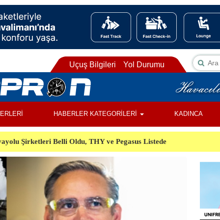
Uçuş Bilgileri
Yol Durumu
BERLERİ
HABERLER KATEGORİLERİ
KADINCA
ayolu Şirketleri Belli Oldu, THY ve Pegasus Listede
ı, Almanya’da Havalimanında Şüpheli Cisim Alarmı
Orman Yangınında Görevli 2 Helikopter Havada Çarpıştı