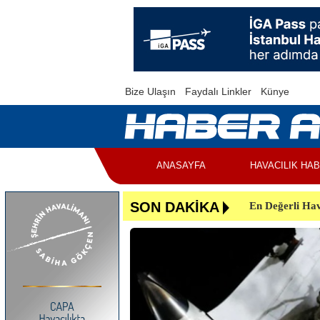
Bize Ulaşın
Faydalı Linkler
Künye
ANASAYFA
HAVACILIK HA
En Değerli Hav
SON DAKİKA
Uçuşlar Aksad
Yunanistan’da 