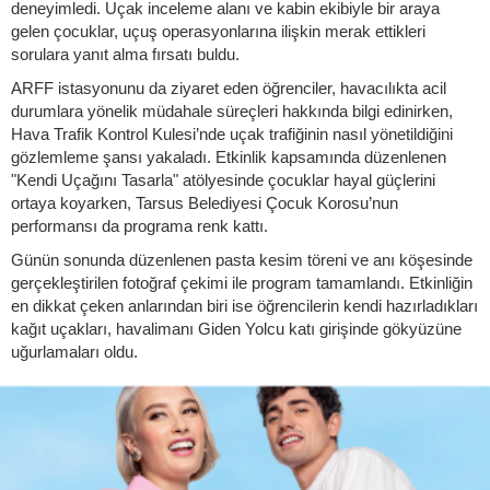
deneyimledi. Uçak inceleme alanı ve kabin ekibiyle bir araya
gelen çocuklar, uçuş operasyonlarına ilişkin merak ettikleri
sorulara yanıt alma fırsatı buldu.
ARFF istasyonunu da ziyaret eden öğrenciler, havacılıkta acil
durumlara yönelik müdahale süreçleri hakkında bilgi edinirken,
Hava Trafik Kontrol Kulesi’nde uçak trafiğinin nasıl yönetildiğini
gözlemleme şansı yakaladı. Etkinlik kapsamında düzenlenen
"Kendi Uçağını Tasarla" atölyesinde çocuklar hayal güçlerini
ortaya koyarken, Tarsus Belediyesi Çocuk Korosu’nun
performansı da programa renk kattı.
Günün sonunda düzenlenen pasta kesim töreni ve anı köşesinde
gerçekleştirilen fotoğraf çekimi ile program tamamlandı. Etkinliğin
en dikkat çeken anlarından biri ise öğrencilerin kendi hazırladıkları
kağıt uçakları, havalimanı Giden Yolcu katı girişinde gökyüzüne
uğurlamaları oldu.