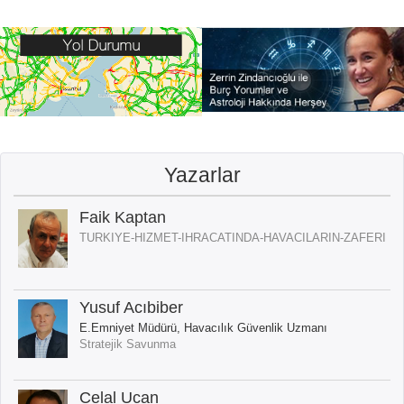
Yazarlar
Faik Kaptan
TURKIYE-HIZMET-IHRACATINDA-HAVACILARIN-ZAFERI
Yusuf Acıbiber
E.Emniyet Müdürü, Havacılık Güvenlik Uzmanı
Stratejik Savunma
Celal Ucan