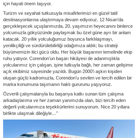
için hayati önem taşıyor.
Turizm ve seyahat tutkusuyla misafirlerimizi en güzel tatil
destinasyonlarına ulaştırmaya devam ediyoruz. 12 Nisan’da
gerçekleşecek uçuşlarımızda, 20. yaşımızın heyecanını binlerce
yolcumuzla gökyüzünde paylaşmak bu özel güne ayrı bir anlam
katacak. 20 yıllık yolculuğumuz boyunca farklılaşmayı,
yenilikçiliği ve sürdürülebilirliği odağımıza aldık; bu strateji
büyümemizin itici gücü oldu. Her büyük başarının temelinde ekip
ruhu yatıyor. Corendon’un başarı hikâyesi de adanmışlıkla
yolcularımız için çalışan, işine tutkuyla bağlı, her zaman gelişime
açık ekibimiz sayesinde yazıldı. Bugün 2000’i aşkın kişiden
oluşan güçlü kadromuzla, Corendon’u sevilen ve tercih edilen bir
marka konumuna taşımanın haklı gururunu yaşıyoruz.
Özverili çalışmalarıyla bu başarıya katkı sunan tüm çalışma
arkadaşlarıma ve her zaman yanımızda olan, bizi tercih eden
değerli yolcularımıza teşekkürlerimi sunuyorum. Nice 20 yıllara
birlikte ulaşmak dileğiyle…”