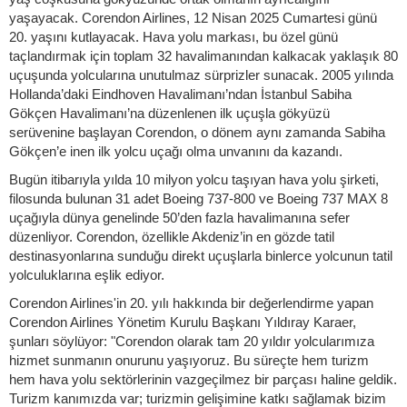
yaşayacak. Corendon Airlines, 12 Nisan 2025 Cumartesi günü
20. yaşını kutlayacak. Hava yolu markası, bu özel günü
taçlandırmak için toplam 32 havalimanından kalkacak yaklaşık 80
uçuşunda yolcularına unutulmaz sürprizler sunacak. 2005 yılında
Hollanda’daki Eindhoven Havalimanı’ndan İstanbul Sabiha
Gökçen Havalimanı’na düzenlenen ilk uçuşla gökyüzü
serüvenine başlayan Corendon, o dönem aynı zamanda Sabiha
Gökçen’e inen ilk yolcu uçağı olma unvanını da kazandı.
Bugün itibarıyla yılda 10 milyon yolcu taşıyan hava yolu şirketi,
filosunda bulunan 31 adet Boeing 737-800 ve Boeing 737 MAX 8
uçağıyla dünya genelinde 50’den fazla havalimanına sefer
düzenliyor. Corendon, özellikle Akdeniz’in en gözde tatil
destinasyonlarına sunduğu direkt uçuşlarla binlerce yolcunun tatil
yolculuklarına eşlik ediyor.
Corendon Airlines'in 20. yılı hakkında bir değerlendirme yapan
Corendon Airlines Yönetim Kurulu Başkanı Yıldıray Karaer,
şunları söylüyor: "Corendon olarak tam 20 yıldır yolcularımıza
hizmet sunmanın onurunu yaşıyoruz. Bu süreçte hem turizm
hem hava yolu sektörlerinin vazgeçilmez bir parçası haline geldik.
Turizm kanımızda var; turizmin gelişimine katkı sağlamak bizim