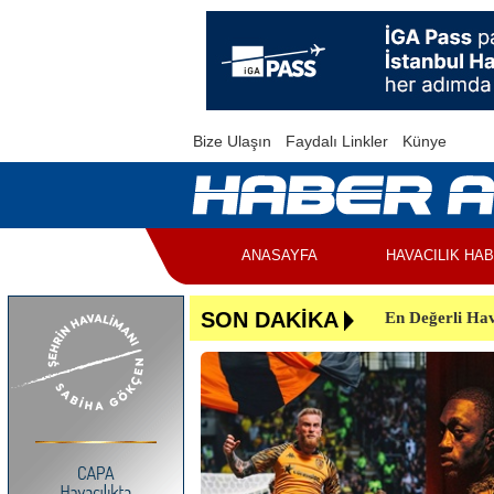
Bize Ulaşın
Faydalı Linkler
Künye
ANASAYFA
HAVACILIK HA
En Değerli Hav
SON DAKİKA
Uçuşlar Aksad
Yunanistan’da 