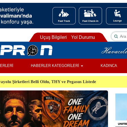
Uçuş Bilgileri
Yol Durumu
BERLERİ
HABERLER KATEGORİLERİ
KADINCA
ayolu Şirketleri Belli Oldu, THY ve Pegasus Listede
ı, Almanya’da Havalimanında Şüpheli Cisim Alarmı
Orman Yangınında Görevli 2 Helikopter Havada Çarpıştı