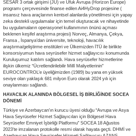
SESAR 3 ortak girişimi (JU) ve Ufuk Avrupa (Horizon Europe)
programı çerçevesinde finanse edilen Ai4HyDrop projesine (
insansız hava araçlarının kentsel alanlarda yönetilmesi için yapay
zeka destekli uygulamalar için temel oluşturacak ve nihayetinde
bu uygulamaların operasyonel kullanımının önünü açması
beklenen keşifel araştırma projesi) Norveç, Almanya, Çekya,
Fransa , İspanya’dan üniversite, teknoloji, havacılık
araştırma/geliştirme enstitüleri ve Ülkemizden İTÜ ile birlikte
konsorsiyumun hava seyrüsefer hizmet sağlayıcısı konumunda
Kuruluşumuz katılım sağlandı. Hava seyrüsefer hizmetlerine
ilişkin ülkemiz “Ücretlendirilebilir Millî Maliyetlerinin”
EUROCONTROL’e üyeliğimizden (1989) bu yana en yüksek
seviye olan yaklaşık 681 milyon Euro olarak 2024 yılı için
onaylanması sağlandı.
HAVACILIK ALANINDA BÖLGESEL İŞ BİRLİĞİNDE SOCEA
DÖNEMİ
Türkiye ve Azerbaycan’ın kurucu üyesi olduğu “Avrupa ve Asya
Hava Seyrüsefer Hizmet Sağlayıcıları için Bölgesel Hava
Seyrüsefer Emniyet İşbirliği Platformu” SOCEA 18 Ağustos
2023'te imzalanan protokolle resmi olarak hayata geçti. DHMİ ve
Azerbaycan Hava Seyrüsefer Hizmeti Sağlayıcısı AZANS