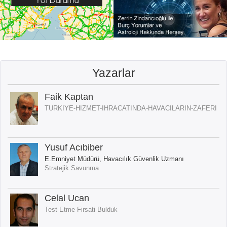
Yazarlar
Faik Kaptan
TURKIYE-HIZMET-IHRACATINDA-HAVACILARIN-ZAFERI
Yusuf Acıbiber
E.Emniyet Müdürü, Havacılık Güvenlik Uzmanı
Stratejik Savunma
Celal Ucan
Test Etme Firsati Bulduk