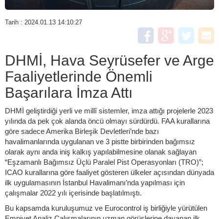
Tarih : 2024.01.13 14:10:27
DHMİ, Hava Seyrüsefer ve Arge
Faaliyetlerinde Önemli
Başarılara İmza Attı
DHMİ geliştirdiği yerli ve millî sistemler, imza attığı projelerle 2023
yılında da pek çok alanda öncü olmayı sürdürdü. FAA kurallarına
göre sadece Amerika Birleşik Devletleri’nde bazı
havalimanlarında uygulanan ve 3 pistte birbirinden bağımsız
olarak aynı anda iniş kalkış yapılabilmesine olanak sağlayan
“Eşzamanlı Bağımsız Üçlü Paralel Pist Operasyonları (TRO)”;
ICAO kurallarına göre faaliyet gösteren ülkeler açısından dünyada
ilk uygulamasının İstanbul Havalimanı’nda yapılması için
çalışmalar 2022 yılı içerisinde başlatılmıştı.
Bu kapsamda kuruluşumuz ve Eurocontrol iş birliğiyle yürütülen
Emniyet Analiz Çalışmalarının uzman görüşlerine dayanan ilk