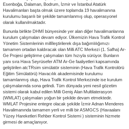
Esenboğa, Dalaman, Bodrum, İzmir ve İstanbul Atatürk
Havalimanları başta olmak üzere toplamda 19 havalimanına
kurulumu başarılı bir şekilde tamamlanmış olup, operasyonel
olarak kullanılmaktadır.
Bununla birlikte DHMİ bünyesinde yer alan diğer havalimanlarına
kurulum çalışmaları devam ediyor. Ülkemizin Hava Trafik Kontrol
Yönetim Sistemlerinin millîleştirilerek dışa bağımlılığımızı
tamamen ortadan kaldıracak olan Milli ATC Merkezi (1. Safha) Ar-
Ge Projesi geliştirme çalışmaları tüm hızıyla sürüyor. Bunların
yanı sıra Hava Seyrüsefer ATM Ar-Ge faaliyetleri kapsamında
geliştirilen atcTRsim simülatör sisteminin (Hava Trafik Kontrolörü
Eğitim Simülatörü) Havacılık akademisinde kurulumu
tamamlanmış olup, Hava Trafik Kontrol Merkezinde ise kurulum
çalışmalarında sona gelindi. Tüm dünyada yeni nesil gözetim
sistemi olarak kabul edilen Milli Geniş Alan Multilaterasyon
(WMLAT) çalışmaları yoğun bir şekilde devam etmektedir.
WMLAT Projesine entegre olacak şekilde İzmir Adnan Menderes
Havalimanında tamamen yerli ve milli bir ASMGCS (Havaalanı
Yüzey Hareketleri Rehber Kontrol Sistemi ) sisteminin hizmete
girmesi de amaçlanıyor.