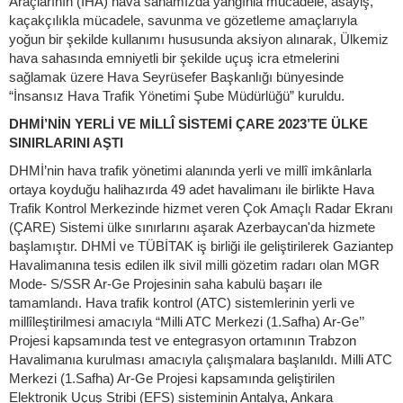
Araçlarının (İHA) hava sahamızda yangınla mücadele, asayiş,
kaçakçılıkla mücadele, savunma ve gözetleme amaçlarıyla
yoğun bir şekilde kullanımı hususunda aksiyon alınarak, Ülkemiz
hava sahasında emniyetli bir şekilde uçuş icra etmelerini
sağlamak üzere Hava Seyrüsefer Başkanlığı bünyesinde
“İnsansız Hava Trafik Yönetimi Şube Müdürlüğü” kuruldu.
DHMİ’NİN YERLİ VE MİLLÎ SİSTEMİ ÇARE 2023’TE ÜLKE
SINIRLARINI AŞTI
DHMİ’nin hava trafik yönetimi alanında yerli ve millî imkânlarla
ortaya koyduğu halihazırda 49 adet havalimanı ile birlikte Hava
Trafik Kontrol Merkezinde hizmet veren Çok Amaçlı Radar Ekranı
(ÇARE) Sistemi ülke sınırlarını aşarak Azerbaycan'da hizmete
başlamıştır. DHMİ ve TÜBİTAK iş birliği ile geliştirilerek Gaziantep
Havalimanına tesis edilen ilk sivil milli gözetim radarı olan MGR
Mode- S/SSR Ar-Ge Projesinin saha kabulü başarı ile
tamamlandı. Hava trafik kontrol (ATC) sistemlerinin yerli ve
millîleştirilmesi amacıyla “Milli ATC Merkezi (1.Safha) Ar-Ge’’
Projesi kapsamında test ve entegrasyon ortamının Trabzon
Havalimanıa kurulması amacıyla çalışmalara başlanıldı. Milli ATC
Merkezi (1.Safha) Ar-Ge Projesi kapsamında geliştirilen
Elektronik Uçuş Stribi (EFS) sisteminin Antalya, Ankara