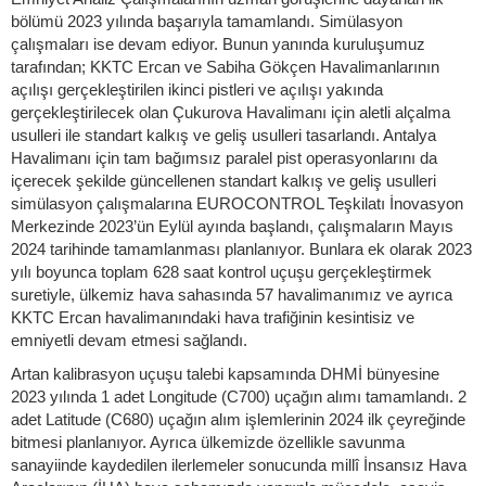
bölümü 2023 yılında başarıyla tamamlandı. Simülasyon
çalışmaları ise devam ediyor. Bunun yanında kuruluşumuz
tarafından; KKTC Ercan ve Sabiha Gökçen Havalimanlarının
açılışı gerçekleştirilen ikinci pistleri ve açılışı yakında
gerçekleştirilecek olan Çukurova Havalimanı için aletli alçalma
usulleri ile standart kalkış ve geliş usulleri tasarlandı. Antalya
Havalimanı için tam bağımsız paralel pist operasyonlarını da
içerecek şekilde güncellenen standart kalkış ve geliş usulleri
simülasyon çalışmalarına EUROCONTROL Teşkilatı İnovasyon
Merkezinde 2023’ün Eylül ayında başlandı, çalışmaların Mayıs
2024 tarihinde tamamlanması planlanıyor. Bunlara ek olarak 2023
yılı boyunca toplam 628 saat kontrol uçuşu gerçekleştirmek
suretiyle, ülkemiz hava sahasında 57 havalimanımız ve ayrıca
KKTC Ercan havalimanındaki hava trafiğinin kesintisiz ve
emniyetli devam etmesi sağlandı.
Artan kalibrasyon uçuşu talebi kapsamında DHMİ bünyesine
2023 yılında 1 adet Longitude (C700) uçağın alımı tamamlandı. 2
adet Latitude (C680) uçağın alım işlemlerinin 2024 ilk çeyreğinde
bitmesi planlanıyor. Ayrıca ülkemizde özellikle savunma
sanayiinde kaydedilen ilerlemeler sonucunda millî İnsansız Hava