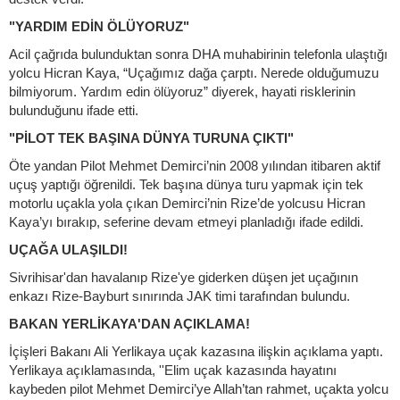
"YARDIM EDİN ÖLÜYORUZ"
Acil çağrıda bulunduktan sonra DHA muhabirinin telefonla ulaştığı
yolcu Hicran Kaya, “Uçağımız dağa çarptı. Nerede olduğumuzu
bilmiyorum. Yardım edin ölüyoruz” diyerek, hayati risklerinin
bulunduğunu ifade etti.
"PİLOT TEK BAŞINA DÜNYA TURUNA ÇIKTI"
Öte yandan Pilot Mehmet Demirci’nin 2008 yılından itibaren aktif
uçuş yaptığı öğrenildi. Tek başına dünya turu yapmak için tek
motorlu uçakla yola çıkan Demirci’nin Rize’de yolcusu Hicran
Kaya’yı bırakıp, seferine devam etmeyi planladığı ifade edildi.
UÇAĞA ULAŞILDI!
Sivrihisar'dan havalanıp Rize'ye giderken düşen jet uçağının
enkazı Rize-Bayburt sınırında JAK timi tarafından bulundu.
BAKAN YERLİKAYA'DAN AÇIKLAMA!
İçişleri Bakanı Ali Yerlikaya uçak kazasına ilişkin açıklama yaptı.
Yerlikaya açıklamasında, ''Elim uçak kazasında hayatını
kaybeden pilot Mehmet Demirci’ye Allah’tan rahmet, uçakta yolcu