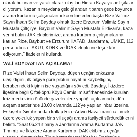
olarak bulunan ve yaralı olarak ulaşılan Hicran Kaya’ya acil şifalar
diliyorum. Kazanın meydana geldiği andan itibaren gece boyunca
arama kurtarma çalışmalarını koordine eden başta Rize Valimiz
Sayın İhsan Selim Baydaş olmak üzere Erzurum Valimiz Sayın
Mustafa Çiftçi’ye, Bayburt Valimiz Sayın Mustafa Elldivan’a, kaza
yerini bulan JAK ekiplerimize, arama kurtarma çalışmalarına
katılan Rize, Bayburt ve Erzurum il AFAD, Jandarma, UMKE, 112
personelinize; AKUT, KDRK ve İDAK ekiplerine teşekkür
ediyorum.'' ifadelerini kullandı.
VALİ BOYDAŞ'TAN AÇIKLAMA!
Rize Valisi İhsan Selim Baydaş, düşen uçağın enkazına
ulaşıldığını, ilk bilgiye göre pilotun hayatını kaybettiğini,
beraberindeki kişinin ise yaşadığını söyledi. Baydaş, İkizdere
ilçesine bağlı Çifteköprü Köyü Camisi misafirhanesinde kurulan
kriz merkezinin önünde gazetecilere yaptığı açıklamada, dün
akşam saatlerinde 18.00 civarında 112'ye yapılan ihbar üzerine,
Eskişehir Sivrihisar'dan kalkıp Rize-Artvin Havalimanı'na inmek
üzere yolculuk yapan bir sivil uçağı arama faaliyeti sürdürdüklerini
belirtti. "Saat 06.24 itibarıyla Jandarma Arama Kurtarma JAK
Timimiz ve İkizdere Arama Kurtarma İDAK ekibimiz uçağa