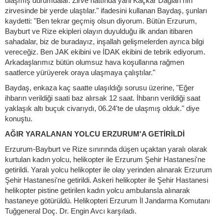
ulaşmış durumdalar. Zirve hattında yani Kaçkar Dağları'nın
zirvesinde bir yerde ulaştılar." ifadesini kullanan Baydaş, şunları
kaydetti: "Ben tekrar geçmiş olsun diyorum. Bütün Erzurum,
Bayburt ve Rize ekipleri olayın duyulduğu ilk andan itibaren
sahadalar, biz de buradayız, inşallah gelişmelerden ayrıca bilgi
vereceğiz. Ben JAK ekibini ve İDAK ekibini de tebrik ediyorum.
Arkadaşlarımız bütün olumsuz hava koşullarına rağmen
saatlerce yürüyerek oraya ulaşmaya çalıştılar."
Baydaş, enkaza kaç saatte ulaşıldığı sorusu üzerine, "Eğer
ihbarın verildiği saati baz alırsak 12 saat. İhbarın verildiği saat
yaklaşık altı buçuk civarıydı, 06.24'te de ulaşmış olduk." diye
konuştu.
AĞIR YARALANAN YOLCU ERZURUM'A GETİRİLDİ
Erzurum-Bayburt ve Rize sınırında düşen uçaktan yaralı olarak
kurtulan kadın yolcu, helikopter ile Erzurum Şehir Hastanesi'ne
getirildi. Yaralı yolcu helikopter ile olay yerinden alınarak Erzurum
Şehir Hastanesi'ne getirildi. Askeri helikopter ile Şehir Hastanesi
helikopter pistine getirilen kadın yolcu ambulansla alınarak
hastaneye götürüldü. Helikopteri Erzurum İl Jandarma Komutanı
Tuğgeneral Doç. Dr. Engin Avcı karşıladı.