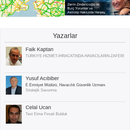
Yazarlar
Faik Kaptan
TURKIYE-HIZMET-IHRACATINDA-HAVACILARIN-ZAFERI
Yusuf Acıbiber
E.Emniyet Müdürü, Havacılık Güvenlik Uzmanı
Stratejik Savunma
Celal Ucan
Test Etme Firsati Bulduk