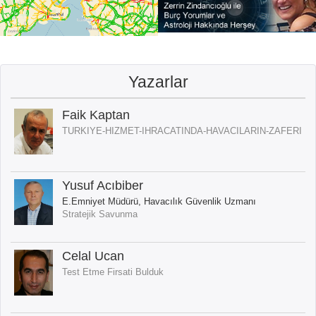
Yazarlar
Faik Kaptan
TURKIYE-HIZMET-IHRACATINDA-HAVACILARIN-ZAFERI
Yusuf Acıbiber
E.Emniyet Müdürü, Havacılık Güvenlik Uzmanı
Stratejik Savunma
Celal Ucan
Test Etme Firsati Bulduk