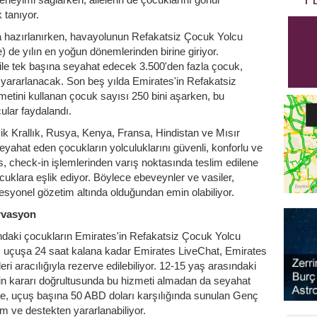
 tanıyor.
na hazırlanırken, havayolunun Refakatsiz Çocuk Yolcu
de yılın en yoğun dönemlerinden birine giriyor.
le tek başına seyahat edecek 3.500'den fazla çocuk,
 yararlanacak. Son beş yılda Emirates'in Refakatsiz
tini kullanan çocuk sayısı 250 bini aşarken, bu
ular faydalandı.
şik Krallık, Rusya, Kenya, Fransa, Hindistan ve Mısır
eyahat eden çocukların yolculuklarını güvenli, konforlu ve
s, check-in işlemlerinden varış noktasında teslim edilene
klara eşlik ediyor. Böylece ebeveynler ve vasiler,
syonel gözetim altında olduğundan emin olabiliyor.
rvasyon
daki çocukların Emirates'in Refakatsiz Çocuk Yolcu
t, uçuşa 24 saat kalana kadar Emirates LiveChat, Emirates
eri aracılığıyla rezerve edilebiliyor. 12-15 yaş arasındaki
nin kararı doğrultusunda bu hizmeti almadan da seyahat
lerse, uçuş başına 50 ABD doları karşılığında sunulan Genç
m ve destekten yararlanabiliyor.