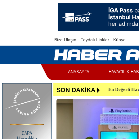
Bize Ulaşın
Faydalı Linkler
Künye
ANASAYFA
HAVACILIK HA
En Değerli Hav
SON DAKİKA
Uçuşlar Aksad
Yunanistan’da 