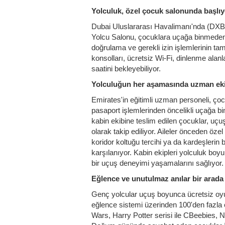
Yolculuk, özel çocuk salonunda başlıy
Dubai Uluslararası Havalimanı'nda (DX
Yolcu Salonu, çocuklara uçağa binmeden 
doğrulama ve gerekli izin işlemlerinin 
konsolları, ücretsiz Wi-Fi, dinlenme alan
saatini bekleyebiliyor.
Yolculuğun her aşamasında uzman eki
Emirates'in eğitimli uzman personeli, ço
pasaport işlemlerinden öncelikli uçağa 
kabin ekibine teslim edilen çocuklar, uçu
olarak takip ediliyor. Aileler önceden öze
koridor koltuğu tercihi ya da kardeşlerin
karşılanıyor. Kabin ekipleri yolculuk boy
bir uçuş deneyimi yaşamalarını sağlıyor.
Eğlence ve unutulmaz anılar bir arada
Genç yolcular uçuş boyunca ücretsiz oyun
eğlence sistemi üzerinden 100'den fazla oy
Wars, Harry Potter serisi ile CBeebies, N