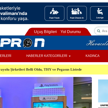
Uçuş Bilgileri
Yol Durumu
BERLERİ
HABERLER KATEGORİLERİ
KADINCA
ayolu Şirketleri Belli Oldu, THY ve Pegasus Listede
ı, Almanya’da Havalimanında Şüpheli Cisim Alarmı
Orman Yangınında Görevli 2 Helikopter Havada Çarpıştı