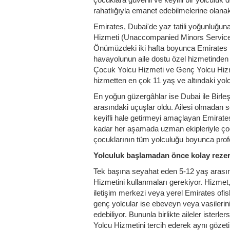
rahatlığıyla emanet edebilmelerine olanak
Emirates, Dubai'de yaz tatili yoğunluğu
Hizmeti (Unaccompanied Minors Service) 
Önümüzdeki iki hafta boyunca Emirates i
havayolunun aile dostu özel hizmetinden
Çocuk Yolcu Hizmeti ve Genç Yolcu Hizme
hizmetten en çok 11 yaş ve altındaki yolc
En yoğun güzergâhlar ise Dubai ile Birle
arasındaki uçuşlar oldu. Ailesi olmadan s
keyifli hale getirmeyi amaçlayan Emirate
kadar her aşamada uzman ekipleriyle çocu
çocuklarının tüm yolculuğu boyunca profe
Yolculuk başlamadan önce kolay reze
Tek başına seyahat eden 5-12 yaş arasın
Hizmetini kullanmaları gerekiyor. Hizme
iletişim merkezi veya yerel Emirates ofisl
genç yolcular ise ebeveyn veya vasileri
edebiliyor. Bununla birlikte aileler ister
Yolcu Hizmetini tercih ederek aynı gözeti