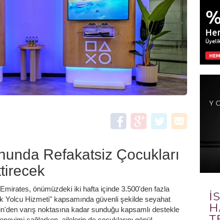
nunda Refakatsiz Çocukları
tirecek
e Emirates, önümüzdeki iki hafta içinde 3.500'den fazla
k Yolcu Hizmeti" kapsamında güvenli şekilde seyahat
-in'den varış noktasına kadar sunduğu kapsamlı destekle
deneyimi sağlarken, ailelerin de çocuklarını gönül