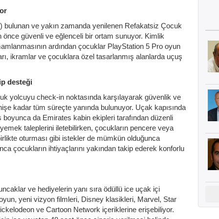
or
B) bulunan ve yakın zamanda yenilenen Refakatsiz Çocuk
önce güvenli ve eğlenceli bir ortam sunuyor. Kimlik
tamamlanmasının ardından çocuklar PlayStation 5 Pro oyun
ları, ikramlar ve çocuklara özel tasarlanmış alanlarda uçuş
p desteği
cuk yolcuyu check-in noktasında karşılayarak güvenlik ve
binişe kadar tüm süreçte yanında bulunuyor. Uçak kapısında
ş boyunca da Emirates kabin ekipleri tarafından düzenli
l yemek taleplerini iletebilirken, çocukların pencere veya
 birlikte oturması gibi istekler de mümkün olduğunca
unca çocukların ihtiyaçlarını yakından takip ederek konforlu
caklar ve hediyelerin yanı sıra ödüllü ice uçak içi
un, yeni vizyon filmleri, Disney klasikleri, Marvel, Star
ickelodeon ve Cartoon Network içeriklerine erişebiliyor.