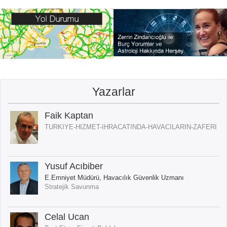
Yazarlar
Faik Kaptan
TURKIYE-HIZMET-IHRACATINDA-HAVACILARIN-ZAFERI
Yusuf Acıbiber
E.Emniyet Müdürü, Havacılık Güvenlik Uzmanı
Stratejik Savunma
Celal Ucan