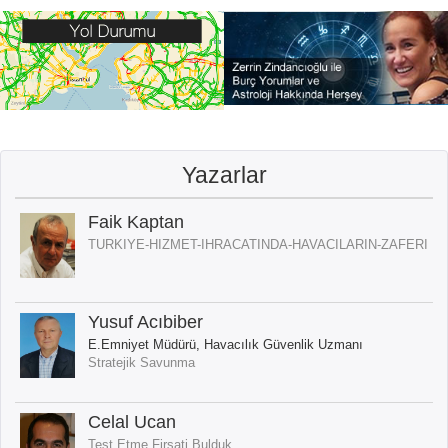
Yazarlar
Faik Kaptan
TURKIYE-HIZMET-IHRACATINDA-HAVACILARIN-ZAFERI
Yusuf Acıbiber
E.Emniyet Müdürü, Havacılık Güvenlik Uzmanı
Stratejik Savunma
Celal Ucan
Test Etme Firsati Bulduk