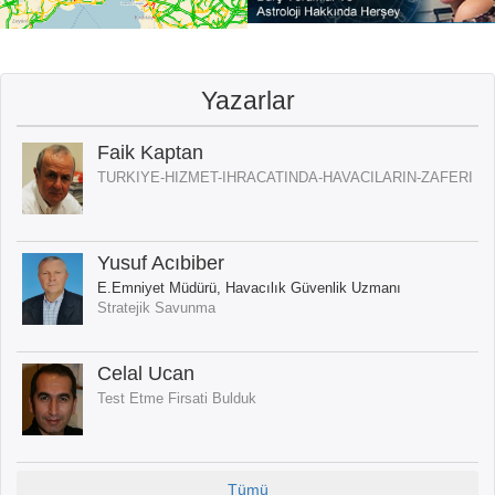
Yazarlar
Faik Kaptan
TURKIYE-HIZMET-IHRACATINDA-HAVACILARIN-ZAFERI
Yusuf Acıbiber
E.Emniyet Müdürü, Havacılık Güvenlik Uzmanı
Stratejik Savunma
Celal Ucan
Test Etme Firsati Bulduk
Tümü