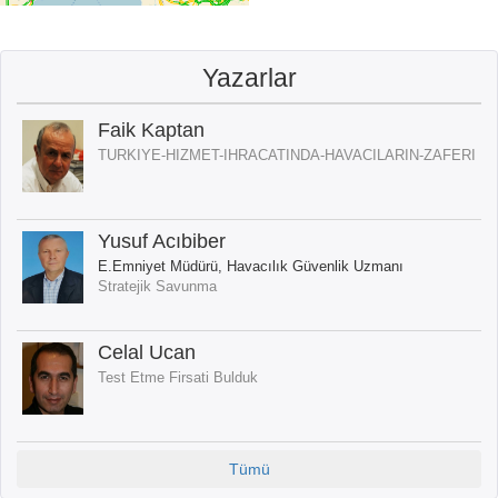
Yazarlar
Faik Kaptan
TURKIYE-HIZMET-IHRACATINDA-HAVACILARIN-ZAFERI
Yusuf Acıbiber
E.Emniyet Müdürü, Havacılık Güvenlik Uzmanı
Stratejik Savunma
Celal Ucan
Test Etme Firsati Bulduk
Tümü