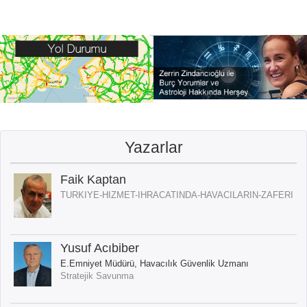
Yazarlar
Faik Kaptan
TURKIYE-HIZMET-IHRACATINDA-HAVACILARIN-ZAFERI
Yusuf Acıbiber
E.Emniyet Müdürü, Havacılık Güvenlik Uzmanı
Stratejik Savunma