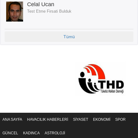
Celal Ucan
Test Etme Firsati Bulduk
Tümü
ANA SAYFA
HAVACILIK HABERLERİ
SİYASET
EKONOMİ
SPOR
GÜNCEL
KADINCA
ASTROLOJİ