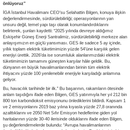
önlüyoruz”
İGA İstanbul Havalimanı CEO’su Selahattin Bilgen, konuya ilişkin
değerlendirmesinde, sürdürülebilirliği; operasyonlarının yan
unsuru değil, temel yapı taşı olarak konumlandırdıklarını
belirterek, şunları kaydetti: “2025 yılında devreye aldığımız
Eskişehir Güneş Enerji Santralimiz, sürdürülebilirliği merkeze alan
anlayışımızın en güçlü yansıması. GES ile sadece 5 ay içinde,
yıllık toplam elektrik tüketimimizin yüzde 54’üne karşılık gelen
enerjiyi ürettik. 2026’da ise sorumluluk alanlarımızdaki elektrik
tüketimimizin tamamını güneşten karşılar hâle geldik. Bu,
dünyanın en büyük havalimanlarından birinin tüm elektrik
ihtiyacını yüzde 100 yenilenebilir enerjiyle karşıladığı anlamına
geliyor.
Bu, havacılık tarihinde bir ilk.” Bu başarının, rakamların ötesinde
anlam taşıdığını ifade eden Bilgen, GES yatırımıyla her yıl 212 bin
800 ton karbondioksit emisyonunu önlediklerini bildirdi. Kapsam 1
ve 2 emisyonlarını 2019 baz yılına kıyasla yüzde 27,8 oranında
azalttıklarını ve 2050 Net Sıfır Emisyon hedeflerine giden yol
haritalarının yüzde 30-40 ilerisinde olduklarını ifade eden Bilgen,
şu değerlendirmelerde bulundu: “Avrupa havalimanlarının