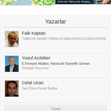
Yazarlar
Faik Kaptan
TURKIYE-HIZMET-IHRACATINDA-HAVACILARIN-ZAFERI
Yusuf Acıbiber
E.Emniyet Müdürü, Havacılık Güvenlik Uzmanı
Stratejik Savunma
Celal Ucan
Test Etme Firsati Bulduk
Tümü