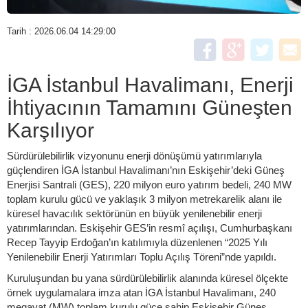
Tarih : 2026.06.04 14:29:00
İGA İstanbul Havalimanı, Enerji
İhtiyacının Tamamını Güneşten
Karşılıyor
Sürdürülebilirlik vizyonunu enerji dönüşümü yatırımlarıyla
güçlendiren İGA İstanbul Havalimanı’nın Eskişehir’deki Güneş
Enerjisi Santrali (GES), 220 milyon euro yatırım bedeli, 240 MW
toplam kurulu gücü ve yaklaşık 3 milyon metrekarelik alanı ile
küresel havacılık sektörünün en büyük yenilenebilir enerji
yatırımlarından. Eskişehir GES’in resmî açılışı, Cumhurbaşkanı
Recep Tayyip Erdoğan’ın katılımıyla düzenlenen “2025 Yılı
Yenilenebilir Enerji Yatırımları Toplu Açılış Töreni”nde yapıldı.
Kuruluşundan bu yana sürdürülebilirlik alanında küresel ölçekte
örnek uygulamalara imza atan İGA İstanbul Havalimanı, 240
megavat (MW) toplam kurulu güce sahip Eskişehir Güneş