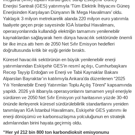
Enerjisi Santrali (GES) yatırımıyla ‘Tüm Elektrik İhtiyacını Güneş
Enerjisinden Karşılayan Dünyanın İlk Mega Havalimanı’ oldu.
Yaklaşık 3 milyon metrekarelik alanda 220 milyon euro yatırımla
faaliyete geçen proje sayesinde İGA İstanbul Havalimanı,
operasyonlarında kullandığı elektriğin tamamını yenilenebilir
kaynaklardan sağlayarak hem dünya havacılık sektöründe önemli
bir ilke imza attı hem de 2050 Net Sıfır Emisyon hedefleri
doğrultusunda kritik bir eşiği geride bıraktı.
Küresel havacılık sektörünün en büyük yenilenebilir enerji
yatırımlarından Eskişehir GES’in resmî açılışı, Cumhurbaşkanı
Recep Tayyip Erdoğan ve Enerji ve Tabii Kaynaklar Bakanı
Alparslan Bayraktar’ın katılımıyla Ankara’da düzenlenen “2025
Yılı Yenilenebilir Enerji Yatırımları Toplu Açılış Töreni” kapsamında
yapıldı. 2026 yılı itibarıyla operasyonlarını tamamen yeşil enerjiyle
sürdüren ve 2050 Net Sıfır Emisyon yol haritasının yüzde 30-40
önünde ilerleyerek küresel sürdürülebilirlik standartlarını yeniden
tanımlayan İGA İstanbul Havalimanı, Eskişehir GES yatırımı ile
enerji dönüşümü ve karbonsuzlaşma yolculuğunun en stratejik
adımlarından birini hayata geçirmiş oldu.
“Her yıl 212 bin 800 ton karbondioksit emisyonunu