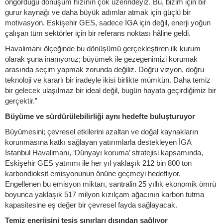
öngördüğü dönüşüm hızının çok üzerindeyiz. Bu, bizim için bir
gurur kaynağı ve daha büyük adımlar atmak için güçlü bir
motivasyon. Eskişehir GES, sadece İGA için değil, enerji yoğun
çalışan tüm sektörler için bir referans noktası hâline geldi.
Havalimanı ölçeğinde bu dönüşümü gerçekleştiren ilk kurum
olarak şuna inanıyoruz; büyümek ile gezegenimizi korumak
arasında seçim yapmak zorunda değiliz. Doğru vizyon, doğru
teknoloji ve kararlı bir iradeyle ikisi birlikte mümkün. Daha temiz
bir gelecek ulaşılmaz bir ideal değil, bugün hayata geçirdiğimiz bir
gerçektir.”
Büyüme ve sürdürülebilirliği aynı hedefte buluşturuyor
Büyümesini; çevresel etkilerini azaltan ve doğal kaynakların
korunmasına katkı sağlayan yatırımlarla destekleyen İGA
İstanbul Havalimanı, ‘Dünyayı koruma’ stratejisi kapsamında,
Eskişehir GES yatırımı ile her yıl yaklaşık 212 bin 800 ton
karbondioksit emisyonunun önüne geçmeyi hedefliyor.
Engellenen bu emisyon miktarı, santralin 25 yıllık ekonomik ömrü
boyunca yaklaşık 517 milyon kızılçam ağacının karbon tutma
kapasitesine eş değer bir çevresel fayda sağlayacak.
Temiz enerjisini tesis sınırları dışından sağlıyor