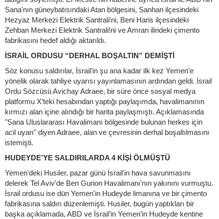
Sana'nın güneybatısındaki Atan bölgesini, Sanhan ilçesindeki
Hezyaz Merkezi Elektrik Santrali'ni, Beni Haris ilçesindeki
Zehban Merkezi Elektrik Santrali!ni ve Amran ilindeki çimento
fabrikasını hedef aldığı aktarıldı.
İSRAİL ORDUSU “DERHAL BOŞALTIN” DEMİŞTİ
Söz konusu saldırılar, İsrail’in şu ana kadar ilk kez Yemen’e
yönelik olarak tahliye uyarısı yayınlamasının ardından geldi. İsrail
Ordu Sözcüsü Avichay Adraee, bir süre önce sosyal medya
platformu X’teki hesabından yaptığı paylaşımda, havalimanının
kırmızı alan içine alındığı bir harita paylaşmıştı. Açıklamasında
"Sana Uluslararası Havalimanı bölgesinde bulunan herkes için
acil uyarı" diyen Adraee, alan ve çevresinin derhal boşaltılmasını
istemişti.
HUDEYDE’YE SALDIRILARDA 4 KİŞİ ÖLMÜŞTÜ
Yemen'deki Husiler, pazar günü İsrail'in hava savunmasını
delerek Tel Aviv'de Ben Gurion Havalimanı'nın yakınını vurmuştu.
İsrail ordusu ise dün Yemen'in Hudeyde limanına ve bir çimento
fabrikasına saldırı düzenlemişti. Husiler, bugün yaptıkları bir
başka açıklamada, ABD ve İsrail’in Yemen’in Hudeyde kentine