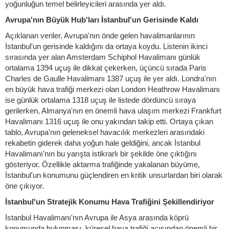
yoğunluğun temel belirleyicileri arasında yer aldı.
Avrupa'nın Büyük Hub'ları İstanbul'un Gerisinde Kaldı
Açıklanan veriler, Avrupa'nın önde gelen havalimanlarının
İstanbul'un gerisinde kaldığını da ortaya koydu. Listenin ikinci
sırasında yer alan Amsterdam Schiphol Havalimanı günlük
ortalama 1394 uçuş ile dikkat çekerken, üçüncü sırada Paris
Charles de Gaulle Havalimanı 1387 uçuş ile yer aldı. Londra'nın
en büyük hava trafiği merkezi olan London Heathrow Havalimanı
ise günlük ortalama 1318 uçuş ile listede dördüncü sıraya
gerilerken, Almanya'nın en önemli hava ulaşım merkezi Frankfurt
Havalimanı 1316 uçuş ile onu yakından takip etti. Ortaya çıkan
tablo, Avrupa'nın geleneksel havacılık merkezleri arasındaki
rekabetin giderek daha yoğun hale geldiğini, ancak İstanbul
Havalimanı'nın bu yarışta istikrarlı bir şekilde öne çıktığını
gösteriyor. Özellikle aktarma trafiğinde yakalanan büyüme,
İstanbul'un konumunu güçlendiren en kritik unsurlardan biri olarak
öne çıkıyor.
İstanbul'un Stratejik Konumu Hava Trafiğini Şekillendiriyor
İstanbul Havalimanı'nın Avrupa ile Asya arasında köprü
konumunda bulunması, küresel hava trafiği açısından önemli bir