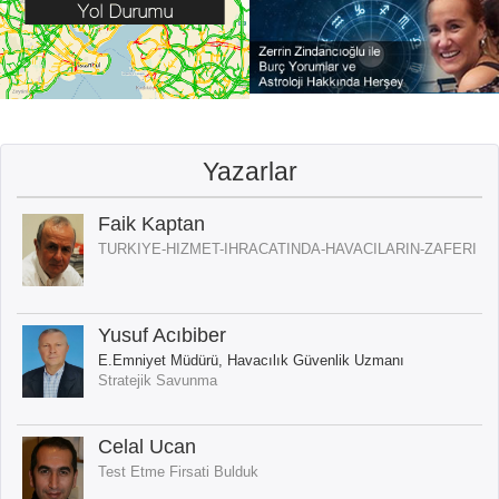
Yazarlar
Faik Kaptan
TURKIYE-HIZMET-IHRACATINDA-HAVACILARIN-ZAFERI
Yusuf Acıbiber
E.Emniyet Müdürü, Havacılık Güvenlik Uzmanı
Stratejik Savunma
Celal Ucan
Test Etme Firsati Bulduk