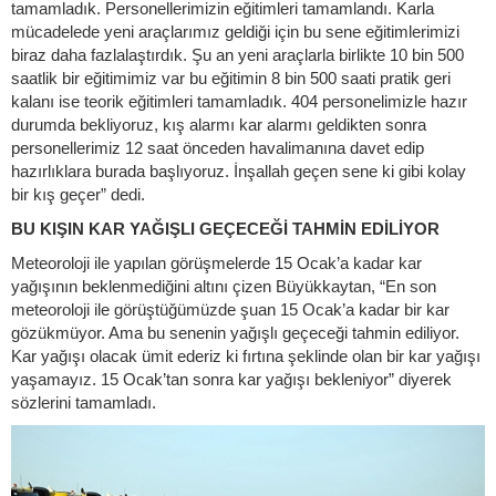
tamamladık. Personellerimizin eğitimleri tamamlandı. Karla
mücadelede yeni araçlarımız geldiği için bu sene eğitimlerimizi
biraz daha fazlalaştırdık. Şu an yeni araçlarla birlikte 10 bin 500
saatlik bir eğitimimiz var bu eğitimin 8 bin 500 saati pratik geri
kalanı ise teorik eğitimleri tamamladık. 404 personelimizle hazır
durumda bekliyoruz, kış alarmı kar alarmı geldikten sonra
personellerimiz 12 saat önceden havalimanına davet edip
hazırlıklara burada başlıyoruz. İnşallah geçen sene ki gibi kolay
bir kış geçer” dedi.
BU KIŞIN KAR YAĞIŞLI GEÇECEĞİ TAHMİN EDİLİYOR
Meteoroloji ile yapılan görüşmelerde 15 Ocak’a kadar kar
yağışının beklenmediğini altını çizen Büyükkaytan, “En son
meteoroloji ile görüştüğümüzde şuan 15 Ocak’a kadar bir kar
gözükmüyor. Ama bu senenin yağışlı geçeceği tahmin ediliyor.
Kar yağışı olacak ümit ederiz ki fırtına şeklinde olan bir kar yağışı
yaşamayız. 15 Ocak’tan sonra kar yağışı bekleniyor” diyerek
sözlerini tamamladı.