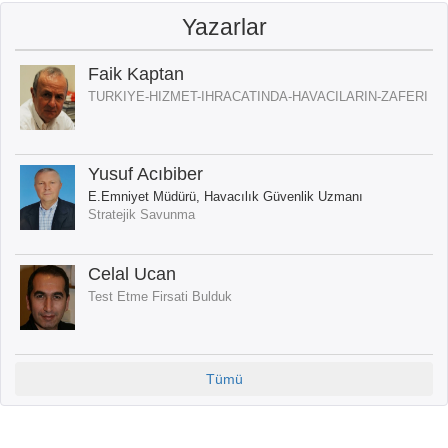
Yazarlar
Faik Kaptan
TURKIYE-HIZMET-IHRACATINDA-HAVACILARIN-ZAFERI
Yusuf Acıbiber
E.Emniyet Müdürü, Havacılık Güvenlik Uzmanı
Stratejik Savunma
Celal Ucan
Test Etme Firsati Bulduk
Tümü