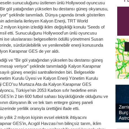
elgeselin sunuculuğunu üstlenen ünlü Hollywood oyuncusu
“Bir göl yatağından yükselen bu destansı güneş okyanusu,
yor” şeklinde tanımladı. Dünya çapında örnek gösterilen
emin adımlarla ilerleyen Kalyon Enerji, TRT World
milyon kişinin izlediği iklim değişikliği konulu ‘Seeds of
emsil etti. Sunuculuğunu Hollywood’un ünlü oyuncusu
ini ise uluslararası belgesellerin ödüllü yönetmeni Susan
rinde, sürdürülebilirlik ve yenilenebilir enerji konusunda
alyon Karapınar GES de yer aldı.
ndiği ve “Bir göl yatağından yükselen bu destansı güneş
mesajı veriyor” şeklinde tanımladığı Kalyon Karapınar
ılı güneş enerjisi santrallerinden biri. Belgeselde
Yönetim Kurulu Üyesi ve Kalyon Enerji Yönetim Kurulu
ji CEO’su Murtaza Ata da Kalyon Karapınar GES
alyoncu, Türkiye’nin 2053 Karbon sıfır hedefine emin
nar GES’in 2 bin 600 futbol sahası büyüklüğünde olduğunu ve
ının dünyanın ilk ve tek tam entegre güneş paneli
rinde yerlilik oranıyla ürettiğini ifade etti.
ıllık 2 milyon kişinin evsel elektrik ihtiyacını
apınar GES’in, Acıgöl Havzası’nın bilinçsiz tarım, iklim