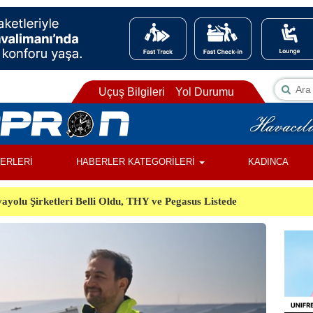
Uçuş Bilgileri
Yol Durumu
BERLERİ
HABERLER KATEGORİLERİ
KADINCA
ayolu Şirketleri Belli Oldu, THY ve Pegasus Listede
ı, Almanya’da Havalimanında Şüpheli Cisim Alarmı
Orman Yangınında Görevli 2 Helikopter Havada Çarpıştı