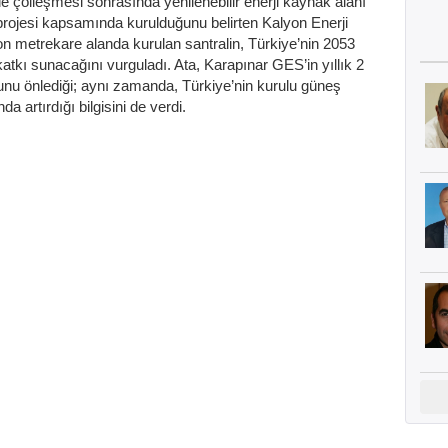
le çölleşmesi sonrasında yenilenebilir enerji kaynak alanı
rojesi kapsamında kurulduğunu belirten Kalyon Enerji
n metrekare alanda kurulan santralin, Türkiye’nin 2053
atkı sunacağını vurguladı. Ata, Karapınar GES’in yıllık 2
unu önlediği; aynı zamanda, Türkiye’nin kurulu güneş
a artırdığı bilgisini de verdi.