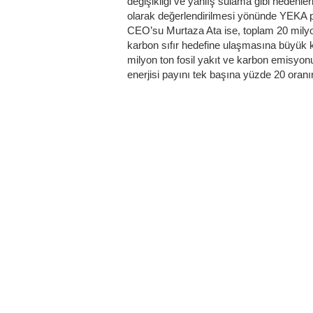
değişikliği ve yanlış sulama gibi nedenler
olarak değerlendirilmesi yönünde YEKA p
CEO’su Murtaza Ata ise, toplam 20 milyo
karbon sıfır hedefine ulaşmasına büyük k
milyon ton fosil yakıt ve karbon emisyon
enerjisi payını tek başına yüzde 20 oranınd