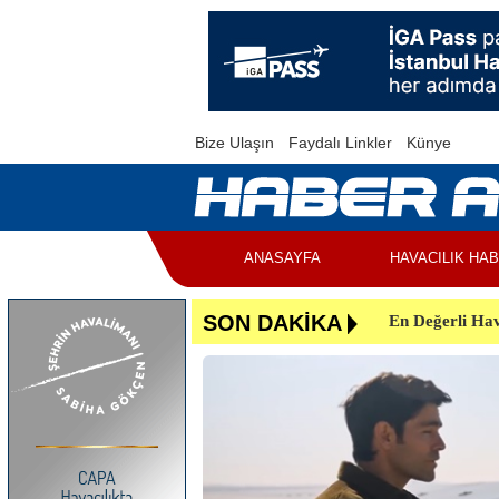
Bize Ulaşın
Faydalı Linkler
Künye
ANASAYFA
HAVACILIK HA
En Değerli Hav
SON DAKİKA
Uçuşlar Aksad
Yunanistan’da 