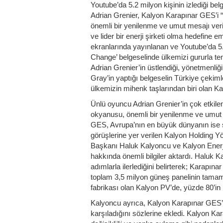
Youtube’da 5.2 milyon kişinin izlediği b
Adrian Grenier, Kalyon Karapınar GES’i 
önemli bir yenilenme ve umut mesajı veri
ve lider bir enerji şirketi olma hedefine 
ekranlarında yayınlanan ve Youtube’da 5.2 
Change’ belgeselinde ülkemizi gururla t
Adrian Grenier’in üstlendiği, yönetmenliğ
Gray’in yaptığı belgeselin Türkiye çekimle
ülkemizin mihenk taşlarından biri olan K
Ünlü oyuncu Adrian Grenier’in çok etkile
okyanusu, önemli bir yenilenme ve umut 
GES, Avrupa’nın en büyük dünyanın ise say
görüşlerine yer verilen Kalyon Holding 
Başkanı Haluk Kalyoncu ve Kalyon Ener
hakkında önemli bilgiler aktardı. Haluk K
adımlarla ilerlediğini belirterek; Karapı
toplam 3,5 milyon güneş panelinin tamam
fabrikası olan Kalyon PV’de, yüzde 80’in üze
Kalyoncu ayrıca, Kalyon Karapınar GES’in y
karşıladığını sözlerine ekledi. Kalyon Kar