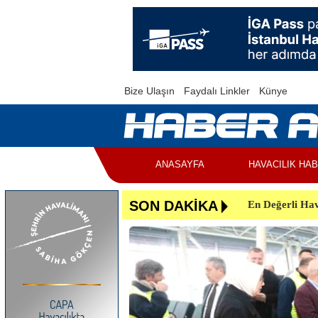
Bize Ulaşın
Faydalı Linkler
Künye
ANASAYFA
HAVACILIK HA
En Değerli Hav
SON DAKİKA
Uçuşlar Aksad
Yunanistan’da 