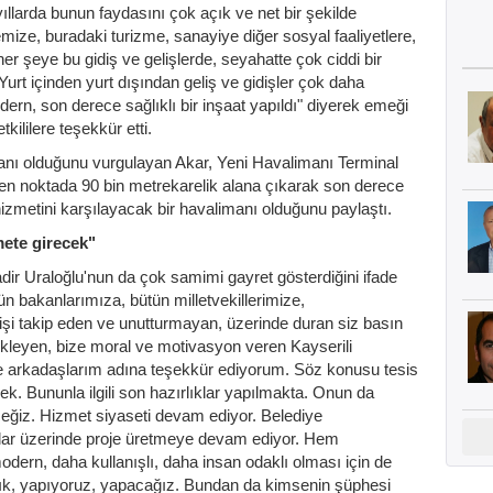
larda bunun faydasını çok açık ve net bir şekilde
ize, buradaki turizme, sanayiye diğer sosyal faaliyetlere,
her şeye bu gidiş ve gelişlerde, seyahatte çok ciddi bir
urt içinden yurt dışından geliş ve gidişler çok daha
n, son derece sağlıklı bir inşaat yapıldı" diyerek emeği
kililere teşekkür etti.
anı olduğunu vurgulayan Akar, Yeni Havalimanı Terminal
nen noktada 90 bin metrekarelik alana çıkarak son derece
izmetini karşılayacak bir havalimanı olduğunu paylaştı.
mete girecek"
dir Uraloğlu'nun da çok samimi gayret gösterdiğini ifade
ün bakanlarımıza, bütün milletvekillerimize,
 işi takip eden ve unutturmayan, üzerinde duran siz basın
leyen, bize moral ve motivasyon veren Kayserili
e arkadaşlarım adına teşekkür ediyorum. Söz konusu tesis
k. Bununla ilgili son hazırlıklar yapılmakta. Onun da
eğiz. Hizmet siyaseti devam ediyor. Belediye
nular üzerinde proje üretmeye devam ediyor. Hem
ern, daha kullanışlı, daha insan odaklı olması için de
tık, yapıyoruz, yapacağız. Bundan da kimsenin şüphesi