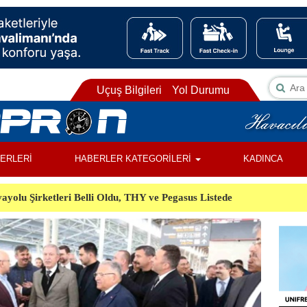
Uçuş Bilgileri
Yol Durumu
BERLERİ
HABERLER KATEGORİLERİ
KADINCA
ayolu Şirketleri Belli Oldu, THY ve Pegasus Listede
ı, Almanya’da Havalimanında Şüpheli Cisim Alarmı
Orman Yangınında Görevli 2 Helikopter Havada Çarpıştı