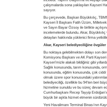
çalışmalarda sona yaklaşılan Kayseri Hav
sayıyor.
Bu çerçevede, Başkan Büyükkılıç, TBMM
Kayseri İl Başkanı Fatih Üzüm, Milletvek
ve Sayın Bayar Özsoy ile birlikte açılışın
incelemelerde bulundu. Akar, Büyükkılıç 
detayları hakkında yüklenici firma yetkilile
Akar, Kayseri belediyeciliğine övgüler
Bu noktaya gelebilmekten dolayı son de
Komisyonu Başkanı ve AK Parti Kayseri Mi
Kayseri'mizle alakalı bildiğiniz gibi yılla
Sağlık konusunda, tarım konusunda, or
konusunda, eğitim konusunda, çok ciddi y
olmak üzere spor konusundaki yatırımlar 
belediyeciliği, özellikle bu 94'ten beri büy
hizmetine sunuldu ve bu süreç devam ed
Cumhurbaşkanı Recep Tayyip Erdoğan'ın li
büyük bir aşkla hizmet etmenin sürdürüld
Yeni Havalimanı Terminal Binası'nın Kayse