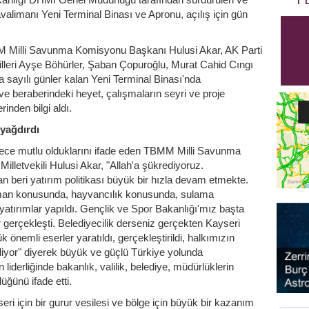
alimanı Yeni Terminal Binası ve Apronu, açılış için gün
 Milli Savunma Komisyonu Başkanı Hulusi Akar, AK Parti
illeri Ayşe Böhürler, Şaban Çopuroğlu, Murat Cahid Cıngı
a sayılı günler kalan Yeni Terminal Binası'nda
ve beraberindeki heyet, çalışmaların seyri ve proje
rinden bilgi aldı.
 yağdırdı
rece mutlu olduklarını ifade eden TBMM Milli Savunma
lletvekili Hulusi Akar, "Allah'a şükrediyoruz.
rdan beri yatırım politikası büyük bir hızla devam etmekte.
man konusunda, hayvancılık konusunda, sulama
atırımlar yapıldı. Gençlik ve Spor Bakanlığı'mız başta
gerçekleşti. Belediyecilik derseniz gerçekten Kayseri
ük önemli eserler yaratıldı, gerçekleştirildi, halkımızın
iyor" diyerek büyük ve güçlü Türkiye yolunda
derliğinde bakanlık, valilik, belediye, müdürlüklerin
üğünü ifade etti.
ri için bir gurur vesilesi ve bölge için büyük bir kazanım