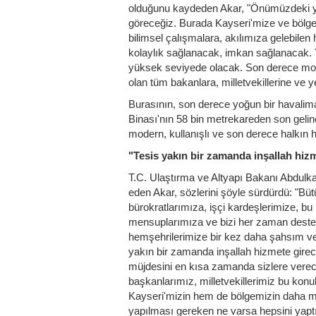
olduğunu kaydeden Akar, "Önümüzdeki yıl
göreceğiz. Burada Kayseri'mize ve bölgem
bilimsel çalışmalara, akılımıza gelebilen 
kolaylık sağlanacak, imkan sağlanacak. Y
yüksek seviyede olacak. Son derece moder
olan tüm bakanlara, milletvekillerine ve yet
Burasının, son derece yoğun bir havalim
Binası'nın 58 bin metrekareden son geli
modern, kullanışlı ve son derece halkın h
"Tesis yakın bir zamanda inşallah hiz
T.C. Ulaştırma ve Altyapı Bakanı Abdulka
eden Akar, sözlerini şöyle sürdürdü: "Büt
bürokratlarımıza, işçi kardeşlerimize, bu
mensuplarımıza ve bizi her zaman destek
hemşehrilerimize bir kez daha şahsım v
yakın bir zamanda inşallah hizmete girece
müjdesini en kısa zamanda sizlere verec
başkanlarımız, milletvekillerimiz bu ko
Kayseri'mizin hem de bölgemizin daha mod
yapılması gereken ne varsa hepsini yap