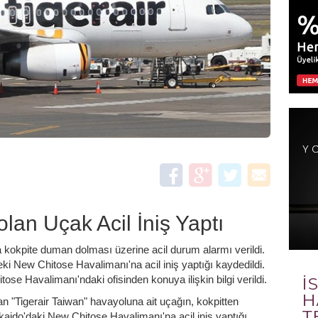
an Uçak Acil İniş Yaptı
 kokpite duman dolması üzerine acil durum alarmı verildi.
i New Chitose Havalimanı'na acil iniş yaptığı kaydedildi.
e Havalimanı'ndaki ofisinden konuya ilişkin bilgi verildi.
n "Tigerair Taiwan" havayoluna ait uçağın, kokpitten
kaido'daki New Chitose Havalimanı'na acil iniş yaptığı