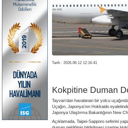
Tarih : 2026.06.12 12:16:41
Kokpitine Duman Dol
Tayvan'dan havalanan bir yolcu uçağında
Uçağın, Japonya'nın Hokkaido eyaletindek
Japonya Ulaştırma Bakanlığının New Chitos
Açıklamada, Taipei-Sapporo seferini yapa
duman geldiğinin bildirilmesi üzerine Hok