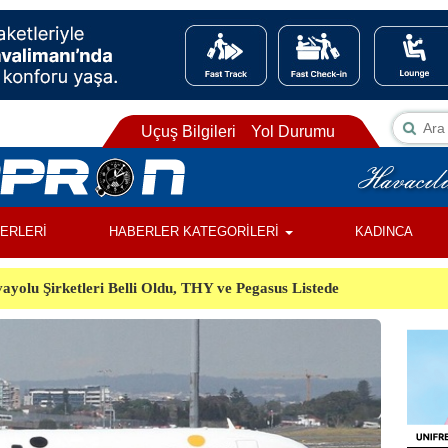
Uçuş Bilgileri
Yol Durumu
BERLERİ
HABERLER KATEGORİLERİ
KADINCA
ayolu Şirketleri Belli Oldu, THY ve Pegasus Listede
ı, Almanya’da Havalimanında Şüpheli Cisim Alarmı
Orman Yangınında Görevli 2 Helikopter Havada Çarpıştı