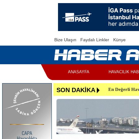
Bize Ulaşın
Faydalı Linkler
Künye
ANASAYFA
HAVACILIK HA
En Değerli Hav
SON DAKİKA
Uçuşlar Aksad
Yunanistan’da 