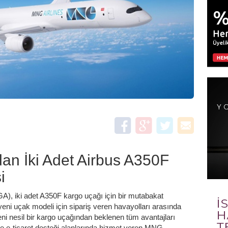
an İki Adet Airbus A350F
i
), iki adet A350F kargo uçağı için bir mutabakat
ni uçak modeli için sipariş veren havayolları arasında
eni nesil bir kargo uçağından beklenen tüm avantajları
 ve e-ticaret desteği alanlarında hizmet veren MNG