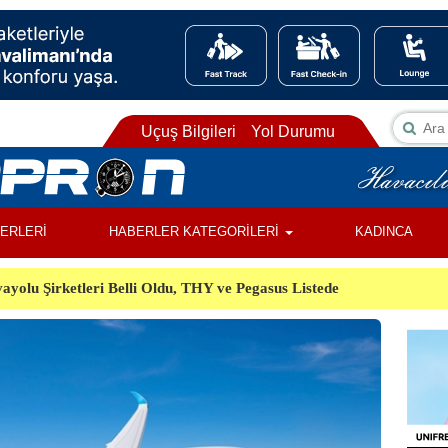
Uçuş Bilgileri
Yol Durumu
BERLERİ
HABERLER KATEGORİLERİ
KADINCA
ayolu Şirketleri Belli Oldu, THY ve Pegasus Listede
ı, Almanya’da Havalimanında Şüpheli Cisim Alarmı
Orman Yangınında Görevli 2 Helikopter Havada Çarpıştı