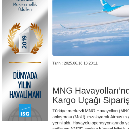
Tarih : 2025.06.18 13:20:11
MNG Havayolları’nd
Kargo Uçağı Sipariş
Türkiye merkezli MNG Havayolları (MNGA
anlaşması (MoU) imzalayarak Airbus’ın ye
yerini aldı. Havayolu operasyonlarında y
sağlayan A350F, başlıca küresel lojistik