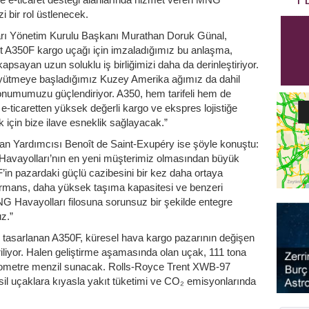
 bir rol üstlenecek.
 Yönetim Kurulu Başkanı Murathan Doruk Günal,
det A350F kargo uçağı için imzaladığımız bu anlaşma,
apsayan uzun soluklu iş birliğimizi daha da derinleştiriyor.
yütmeye başladığımız Kuzey Amerika ağımız da dahil
 konumumuzu güçlendiriyor. A350, hem tarifeli hem de
e-ticaretten yüksek değerli kargo ve ekspres lojistiğe
 için bize ilave esneklik sağlayacak.”
kan Yardımcısı Benoît de Saint-Exupéry ise şöyle konuştu:
Havayolları’nın en yeni müşterimiz olmasından büyük
in pazardaki güçlü cazibesini bir kez daha ortaya
rformans, daha yüksek taşıma kapasitesi ve benzeri
 Havayolları filosuna sorunsuz bir şekilde entegre
z.”
 tasarlanan A350F, küresel hava kargo pazarının değişen
iriliyor. Halen geliştirme aşamasında olan uçak, 111 tona
ilometre menzil sunacak. Rolls-Royce Trent XWB-97
il uçaklara kıyasla yakıt tüketimi ve CO₂ emisyonlarında
.