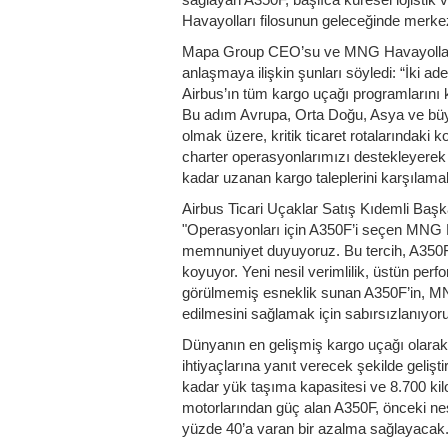
Havayolları filosunun geleceğinde merkezi
Mapa Group CEO’su ve MNG Havayolları
anlaşmaya ilişkin şunları söyledi: “İki a
Airbus’ın tüm kargo uçağı programlarını k
Bu adım Avrupa, Orta Doğu, Asya ve bü
olmak üzere, kritik ticaret rotalarındaki
charter operasyonlarımızı destekleyerek 
kadar uzanan kargo taleplerini karşılamak
Airbus Ticari Uçaklar Satış Kıdemli Baş
"Operasyonları için A350F’i seçen MNG 
memnuniyet duyuyoruz. Bu tercih, A350F’
koyuyor. Yeni nesil verimlilik, üstün pe
görülmemiş esneklik sunan A350F’in, MNG
edilmesini sağlamak için sabırsızlanıyoru
Dünyanın en gelişmiş kargo uçağı olarak
ihtiyaçlarına yanıt verecek şekilde gelişt
kadar yük taşıma kapasitesi ve 8.700 k
motorlarından güç alan A350F, önceki nes
yüzde 40’a varan bir azalma sağlayacak