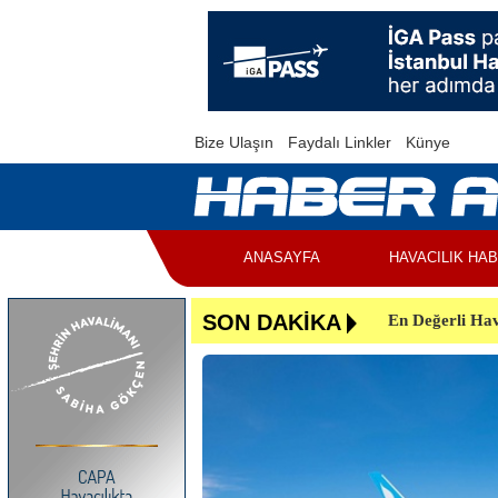
Bize Ulaşın
Faydalı Linkler
Künye
ANASAYFA
HAVACILIK HA
En Değerli Hav
SON DAKİKA
Uçuşlar Aksad
Yunanistan’da 