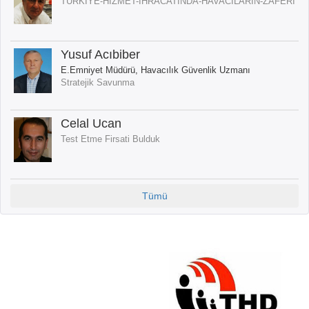
TURKIYE-HIZMET-IHRACATINDA-HAVACILARIN-ZAFERI
Yusuf Acıbiber
E.Emniyet Müdürü, Havacılık Güvenlik Uzmanı
Stratejik Savunma
Celal Ucan
Test Etme Firsati Bulduk
Tümü