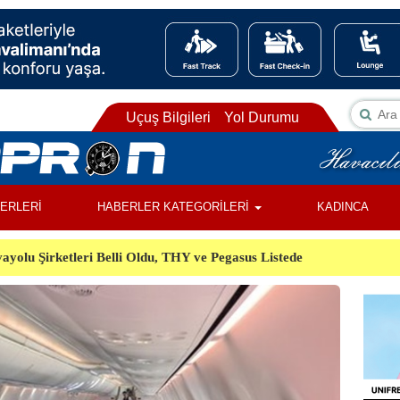
Uçuş Bilgileri
Yol Durumu
BERLERİ
HABERLER KATEGORİLERİ
KADINCA
ayolu Şirketleri Belli Oldu, THY ve Pegasus Listede
ı, Almanya’da Havalimanında Şüpheli Cisim Alarmı
Orman Yangınında Görevli 2 Helikopter Havada Çarpıştı