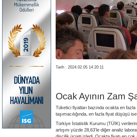
Tarih : 2024.02.05 14:20:11
Ocak Ayının Zam Şa
Tüketici fiyatları bazında ocakta en fazla
taşımacılığında, en fazla fiyat düşüşü is
Türkiye İstatistik Kurumu (TÜİK) verileri
artışını yüzde 28,63'le diğer analiz labo
dişçilik ücreti izledi. Ocakta fiyatı en ço