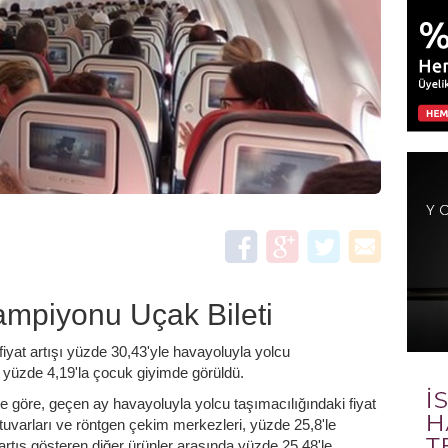
mpiyonu Uçak Bileti
 fiyat artışı yüzde 30,43'yle havayoluyla yolcu
e yüzde 4,19'la çocuk giyimde görüldü.
ne göre, geçen ay havayoluyla yolcu taşımacılığındaki fiyat
ratuvarları ve röntgen çekim merkezleri, yüzde 25,8'le
k artış gösteren diğer ürünler arasında yüzde 25,48'le