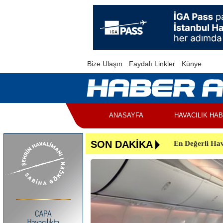
Bize Ulaşın
Faydalı Linkler
Künye
ANASAYFA
HAVACILIK HA
En Değerli Hav
SON DAKİKA
Uçuşlar Aksad
Yunanistan’da 