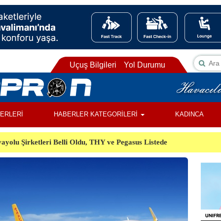
Uçuş Bilgileri
Yol Durumu
BERLERİ
HABERLER KATEGORİLERİ
KADINCA
ayolu Şirketleri Belli Oldu, THY ve Pegasus Listede
ı, Almanya’da Havalimanında Şüpheli Cisim Alarmı
Orman Yangınında Görevli 2 Helikopter Havada Çarpıştı