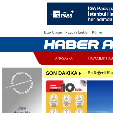
Bize Ulaşın
Faydalı Linkler
Künye
ANASAYFA
HAVACILIK HA
En Değerli Hav
Uçuşlar Aksad
SON DAKİKA
Yunanistan’da 