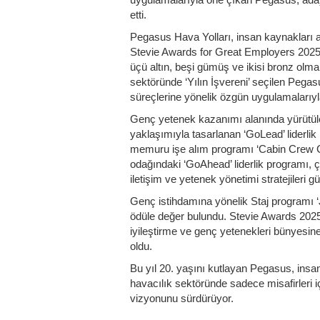
etti.
Pegasus Hava Yolları, insan kaynakları a
Stevie Awards for Great Employers 2025’te
üçü altın, beşi gümüş ve ikisi bronz ol
sektöründe ‘Yılın İşvereni’ seçilen Pega
süreçlerine yönelik özgün uygulamalarıyla
Genç yetenek kazanımı alanında yürütü
yaklaşımıyla tasarlanan ‘GoLead’ liderlik 
memuru işe alım programı ‘Cabin Crew Car
odağındaki ‘GoAhead’ liderlik programı, çeş
iletişim ve yetenek yönetimi stratejileri g
Genç istihdamına yönelik Staj programı 
ödüle değer bulundu. Stevie Awards 2025
iyileştirme ve genç yetenekleri bünyesi
oldu.
Bu yıl 20. yaşını kutlayan Pegasus, insan
havacılık sektöründe sadece misafirleri iç
vizyonunu sürdürüyor.