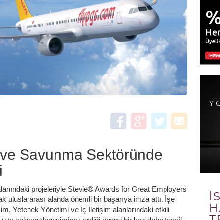
k ve Savunma Sektöründe
i
alanındaki projeleriyle Stevie® Awards for Great Employers
ak uluslararası alanda önemli bir başarıya imza attı. İşe
m, Yetenek Yönetimi ve İç İletişim alanlarındaki etkili
 ve çalışan deneyimine verdiği önemi bir kez daha tescil