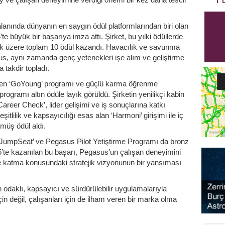
lanında dünyanın en saygın ödül platformlarından biri olan
 büyük bir başarıya imza attı. Şirket, bu yılki ödüllerde
mak üzere toplam 10 ödül kazandı. Havacılık ve savunma
sus, aynı zamanda genç yetenekleri işe alım ve geliştirme
 takdir topladı.
len ‘GoYoung’ programı ve güçlü karma öğrenme
programı altın ödüle layık görüldü. Şirketin yenilikçi kabin
eer Check’, lider gelişimi ve iş sonuçlarına katkı
itlilik ve kapsayıcılığı esas alan ‘Harmoni’ girişimi ile iç
ümüş ödül aldı.
‘JumpSeat’ ve Pegasus Pilot Yetiştirme Programı da bronz
’te kazanılan bu başarı, Pegasus’un çalışan deneyimini
ne katma konusundaki stratejik vizyonunun bir yansıması
 odaklı, kapsayıcı ve sürdürülebilir uygulamalarıyla
in değil, çalışanları için de ilham veren bir marka olma