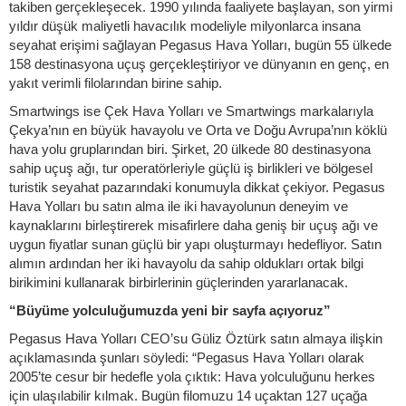
takiben gerçekleşecek. 1990 yılında faaliyete başlayan, son yirmi
yıldır düşük maliyetli havacılık modeliyle milyonlarca insana
seyahat erişimi sağlayan Pegasus Hava Yolları, bugün 55 ülkede
158 destinasyona uçuş gerçekleştiriyor ve dünyanın en genç, en
yakıt verimli filolarından birine sahip.
Smartwings ise Çek Hava Yolları ve Smartwings markalarıyla
Çekya’nın en büyük havayolu ve Orta ve Doğu Avrupa’nın köklü
hava yolu gruplarından biri. Şirket, 20 ülkede 80 destinasyona
sahip uçuş ağı, tur operatörleriyle güçlü iş birlikleri ve bölgesel
turistik seyahat pazarındaki konumuyla dikkat çekiyor. Pegasus
Hava Yolları bu satın alma ile iki havayolunun deneyim ve
kaynaklarını birleştirerek misafirlere daha geniş bir uçuş ağı ve
uygun fiyatlar sunan güçlü bir yapı oluşturmayı hedefliyor. Satın
alımın ardından her iki havayolu da sahip oldukları ortak bilgi
birikimini kullanarak birbirlerinin güçlerinden yararlanacak.
“Büyüme yolculuğumuzda yeni bir sayfa açıyoruz”
Pegasus Hava Yolları CEO’su Güliz Öztürk satın almaya ilişkin
açıklamasında şunları söyledi: “Pegasus Hava Yolları olarak
2005’te cesur bir hedefle yola çıktık: Hava yolculuğunu herkes
için ulaşılabilir kılmak. Bugün filomuzu 14 uçaktan 127 uçağa