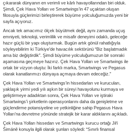
çıkararak dünyanın en verimli ve kârlı havayollarından biri olduk.
Şimdi, Çek Hava Yolları ve Smartwings’in 47 uçaktan oluşan
filosuyla güçlerimizi birleştirerek büyüme yolculuğumuzda yeni bir
sayfa açıyoruz.
Ancak tek amacımız ölçek büyütmek değil, aynı zamanda uçuş
emniyeti, teknoloji, verimlilik ve misafir deneyimi odaklı, geleceğe
hazır güçlü bir yapı oluşturmak. Bugün artık gönül rahatlığıyla
söyleyebilirim ki Türkiye’de havacılık sektörünü “Biz başlatmadık
ama biz değiştirdik”. Şimdi büyüme yolculuğumuzun bir sonraki
aşamasına geçmeye hazırız. Çek Hava Yolları ve Smartwings ile
ortak bir vizyon oluştu: İki farklı marka, Smartwings ve Pegasus
olarak kanatlarımızı dünyaya açmaya devam edeceğiz.”
Çek Hava Yolları ve Smartwings’in hissedarları ve kurucuları,
yaklaşık yirmi yedi yılı aşkın bir süreyi havayolunu kurmaya ve
geliştirmeye adadıktan sonra, Çek Hava Yolları ve iştiraki
Smartwings’i şirketlerin operasyonlarını daha da genişletme ve
güçlendirme potansiyeline ve yetkinliğine sahip Pegasus Hava
Yolları’na devretme yönünde stratejik bir karar aldıklarını açıkladı.
Çek Hava Yolları hissedarı ve Smartwings kurucu ortağı Jiří
Šimáně konuyla ilgili olarak şunları söyledi: “Sınırlı finansal