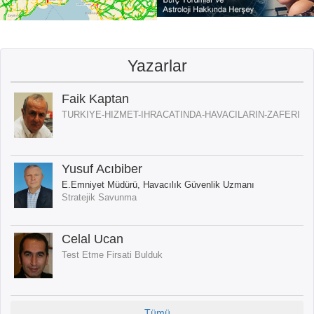
Yazarlar
Faik Kaptan
TURKIYE-HIZMET-IHRACATINDA-HAVACILARIN-ZAFERI
Yusuf Acıbiber
E.Emniyet Müdürü, Havacılık Güvenlik Uzmanı
Stratejik Savunma
Celal Ucan
Test Etme Firsati Bulduk
Tümü