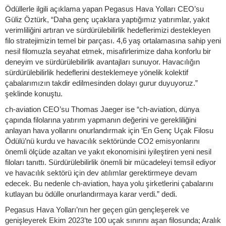
Ödüllerle ilgili açıklama yapan Pegasus Hava Yolları CEO’su
Güliz Öztürk, “Daha genç uçaklara yaptığımız yatırımlar, yakıt
verimliliğini artıran ve sürdürülebilirlik hedeflerimizi destekleyen
filo stratejimizin temel bir parçası. 4,6 yaş ortalamasına sahip yeni
nesil filomuzla seyahat etmek, misafirlerimize daha konforlu bir
deneyim ve sürdürülebilirlik avantajları sunuyor. Havacılığın
sürdürülebilirlik hedeflerini desteklemeye yönelik kolektif
çabalarımızın takdir edilmesinden dolayı gurur duyuyoruz.”
şeklinde konuştu.
ch-aviation CEO’su Thomas Jaeger ise “ch-aviation, dünya
çapında filolarına yatırım yapmanın değerini ve gerekliliğini
anlayan hava yollarını onurlandırmak için ‘En Genç Uçak Filosu
Ödülü’nü kurdu ve havacılık sektöründe CO2 emisyonlarını
önemli ölçüde azaltan ve yakıt ekonomisini iyileştiren yeni nesil
filoları tanıttı. Sürdürülebilirlik önemli bir mücadeleyi temsil ediyor
ve havacılık sektörü için dev atılımlar gerektirmeye devam
edecek. Bu nedenle ch-aviation, haya yolu şirketlerini çabalarını
kutlayan bu ödülle onurlandırmaya karar verdi.” dedi.
Pegasus Hava Yolları’nın her geçen gün gençleşerek ve
genişleyerek Ekim 2023’te 100 uçak sınırını aşan filosunda; Aralık