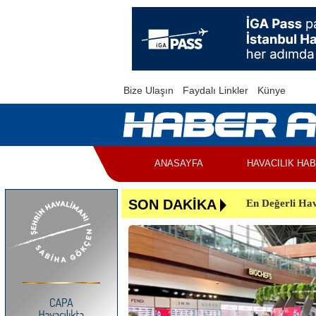
Bize Ulaşın
Faydalı Linkler
Künye
ANASAYFA
HAVACILIK HA
SON DAKİKA
En Değerli Hav
Uçuşlar Aksad
Yunanistan’da 