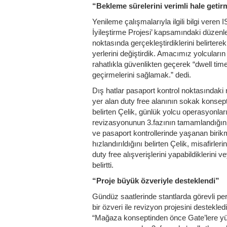
“Bekleme sürelerini verimli hale geti
Yenileme çalışmalarıyla ilgili bilgi veren
İyileştirme Projesi’ kapsamındaki düzenl
noktasında gerçekleştirdiklerini belirter
yerlerini değiştirdik. Amacımız yolcuları
rahatlıkla güvenlikten geçerek “dwell time
geçirmelerini sağlamak.” dedi.
Dış hatlar pasaport kontrol noktasındak
yer alan duty free alanının sokak konsept
belirten Çelik, günlük yolcu operasyonlar
revizasyonunun 3.fazının tamamlandığını
ve pasaport kontrollerinde yaşanan birikm
hızlandırıldığını belirten Çelik, misafirle
duty free alışverişlerini yapabildiklerini 
belirtti.
“Proje büyük özveriyle desteklendi”
Gündüz saatlerinde stantlarda görevli 
bir özveri ile revizyon projesini destek
“Mağaza konseptinden önce Gate’lere y