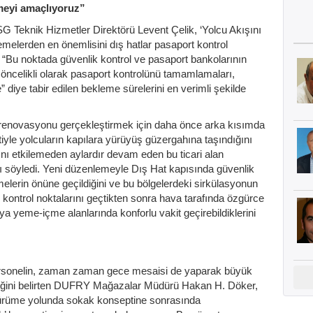
rmeyi amaçlıyoruz”
 ISG Teknik Hizmetler Direktörü Levent Çelik, ‘Yolcu Akışını
emelerden en önemlisini dış hatlar pasaport kontrol
ek “Bu noktada güvenlik kontrol ve pasaport bankolarının
n öncelikli olarak pasaport kontrolünü tamamlamaları,
” diye tabir edilen bekleme sürelerini en verimli şekilde
i renovasyonu gerçekleştirmek için daha önce arka kısımda
iyle yolcuların kapılara yürüyüş güzergahına taşındığını
ını etkilemeden aylardır devam eden bu ticari alan
 söyledi. Yeni düzenlemeyle Dış Hat kapısında güvenlik
elerin önüne geçildiğini ve bu bölgelerdeki sirkülasyonun
rin kontrol noktalarını geçtikten sonra hava tarafında özgürce
veya yeme-içme alanlarında konforlu vakit geçirebildiklerini
personelin, zaman zaman gece mesaisi de yaparak büyük
lediğini belirten DUFRY Mağazalar Müdürü Hakan H. Döker,
ürüme yolunda sokak konseptine sonrasında