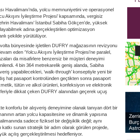
ası Havalimanı’nda, yolcu memnuniyetini ve operasyonel
olcu Akışını İyileştirme Projesi’ kapsamında, vergisiz
 ‘Şehrin Havalimanı’ İstanbul Sabiha Gökçen’de, yüksek
ılayabilmek adına gerçekleştirilen optimizasyon
anlı şekilde yürütülüyor.
i Avolta bünyesinde işletilen DUFRY mağazasının revizyonu
evam eden ‘Yolcu Akışını İyileştirme Projesi’ne paralel,
aları da misafirlere benzersiz bir müşteri deneyimi
lendi. 4 bin 364 metrekarelik geniş alanda, Sabiha
veriş yapabilecekleri, ‘walk-through’ konseptiyle yeni bir
dış hat pasaport kontrolünden geçtikten sonra pasaport
etik, tütün ve alkol ürünleri, konfeksiyon ve elektronik
osferiyle dikkat çeken DUFRY alanından geçerek uçuş
ikte konforlu bir alışveriş deneyimine olanak tanıyan dört bir
imanının artan yolcu kapasitesine ve dinamik yapısına
imanında sadece fiziksel bir değişiklik değil; aynı
tkı sunan stratejik bir adım olarak görülen projede,
k açılış gerçekleştirilmesi hedefleniyor.