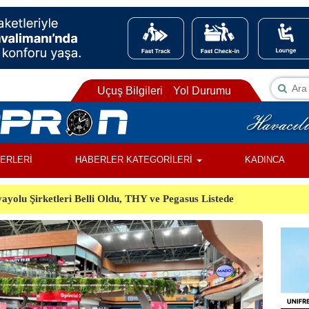
Uçuş Bilgileri
Yol Durumu
BERLERİ
HABERLER KATEGORİLERİ
KADINCA
ayolu Şirketleri Belli Oldu, THY ve Pegasus Listede
ı, Almanya’da Havalimanında Şüpheli Cisim Alarmı
Orman Yangınında Görevli 2 Helikopter Havada Çarpıştı