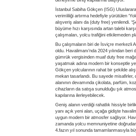
İstanbul Sabiha Gökçen (ISG) Uluslarar
verimliliği artırma hedefiyle yürütülen ‘Y
alışveriş alanı da (duty free) yenilendi.
büyüme hızı karşısında artan talebi karş
çalışmaları, yolcu trafiğini etkilemeden pl
Bu çalışmaların biri de İsviçre merkezl
oldu. Havalimanı’nda 2024 yılından beri d
gümrük vergisinden muaf duty free mağaz
yaşatmak adına modern bir konseptle yeni
Gökçen yolcularının rahat bir şekilde alış
mekan tasarlandı. Bu sayede misafirler, 
alanının devamında çikolata, parfüm, kozm
cihazların da satışa sunulduğu şık atm
kapılarına ilerleyebilecek.
Geniş alanın verdiği rahatlık hissiyle birl
yanı açık yeni alan, uçağa gidişte haval
uygun modern bir atmosfer sağlıyor. Haval
zamanda yolcu memnuniyetine doğrudan ka
4.fazın yıl sonunda tamamlanmasıyla büyü