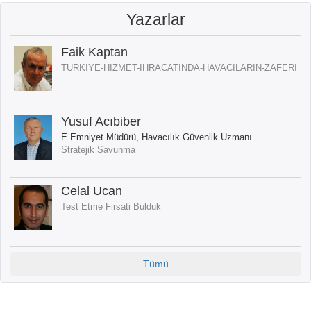
Yazarlar
Faik Kaptan
TURKIYE-HIZMET-IHRACATINDA-HAVACILARIN-ZAFERI
Yusuf Acıbiber
E.Emniyet Müdürü, Havacılık Güvenlik Uzmanı
Stratejik Savunma
Celal Ucan
Test Etme Firsati Bulduk
Tümü