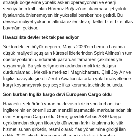
stratejik bölgelerine yönelik askeri operasyonları ve enerji
sevkiyatının kalbi olan Hürmüz Boğazı'nın tıkanması, jet yakıtı
fiyatlarında önlenemeyen bir yükselişi beraberinde getirdi. Bu
devasa maliyet yükünün altında ezilen dev şirketler birer birer iflas
bayrağını çekiyor.
Havacılıkta devler tek tek pes ediyor
Sektördeki en büyük deprem, Mayıs 2026'nın hemen başında
düşük maliyetli uçuşların küresel liderlerinden Spirit Airlines'ın tüm
operasyonlarını durdurarak pazardan tamamen çekilmesiyle
yaşanmıştı. Bu şok gelişmenin ardından mali kriz dalgası
durdurulamadı. Meksika merkezli Magnicharters, Çinli Joy Air ve
İngiliz havayolu şirketi Zenith Aviation da artan yakıt maliyetlerine
karşı koyamayarak peş peşe iflas koruma talebinde bulundu.
Son kurban İngiliz kargo devi European Cargo oldu
Havacılık sektörünü vuran bu devasa krizin son kurbanı ise
İngiltere'nin en önemli uzun menzilli taşımacılık markalarından biri
olan European Cargo oldu. Geniş gövdeli Airbus A340 kargo
uçaklarından oluşan filosuyla dünyanın farklı kıtalarına lojistik
hizmeti sunan şirketin, resmi olarak iflas yönetimine girdiği ilan
edildi. 2020 yılında Bournemouth merkezli olarak kurulan