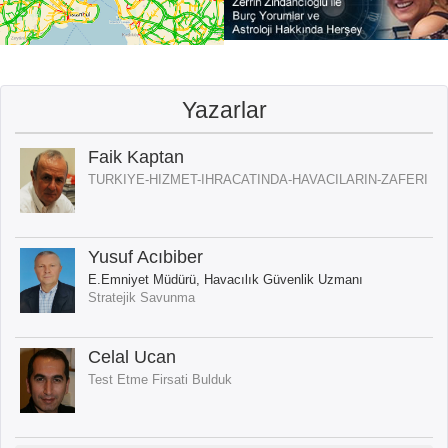
Yazarlar
Faik Kaptan
TURKIYE-HIZMET-IHRACATINDA-HAVACILARIN-ZAFERI
Yusuf Acıbiber
E.Emniyet Müdürü, Havacılık Güvenlik Uzmanı
Stratejik Savunma
Celal Ucan
Test Etme Firsati Bulduk