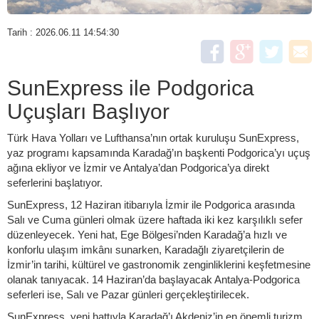
Tarih : 2026.06.11 14:54:30
SunExpress ile Podgorica
Uçuşları Başlıyor
Türk Hava Yolları ve Lufthansa’nın ortak kuruluşu SunExpress,
yaz programı kapsamında Karadağ’ın başkenti Podgorica’yı uçuş
ağına ekliyor ve İzmir ve Antalya’dan Podgorica’ya direkt
seferlerini başlatıyor.
SunExpress, 12 Haziran itibarıyla İzmir ile Podgorica arasında
Salı ve Cuma günleri olmak üzere haftada iki kez karşılıklı sefer
düzenleyecek. Yeni hat, Ege Bölgesi’nden Karadağ’a hızlı ve
konforlu ulaşım imkânı sunarken, Karadağlı ziyaretçilerin de
İzmir’in tarihi, kültürel ve gastronomik zenginliklerini keşfetmesine
olanak tanıyacak. 14 Haziran’da başlayacak Antalya-Podgorica
seferleri ise, Salı ve Pazar günleri gerçekleştirilecek.
SunExpress, yeni hattıyla Karadağ’ı Akdeniz’in en önemli turizm