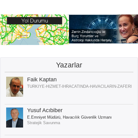
Yazarlar
Faik Kaptan
TURKIYE-HIZMET-IHRACATINDA-HAVACILARIN-ZAFERI
Yusuf Acıbiber
E.Emniyet Müdürü, Havacılık Güvenlik Uzmanı
Stratejik Savunma