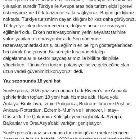
yılı aşkın süredir Türkiye ile Avrupa arasında turizm elçisi görevi
üstleniyoruz ve Türk turizmine katkı sağlıyoruz. Bugün geldiğimiz
noktada, Türkiye turizminin dayanıklılığını bir kez daha görüyoruz.
Türkiye’ye talep devam ederken, değişen unsur rezervasyon
eğilimleri oldu. Erken rezervasyonların yerini seyahat tarihine
yakın yapılan rezervasyonlar aldı. Son dönemde
rezervasyonlardaki artış, bu eğilimin en belirgin göstergelerinden
biri olarak öne çıkıyor. Bu süreçte kısa vadeli talep
dalgalanmalarını sektör paydaşlarımız ile birlikte disiplinle
yönetirken, Türkiye’nin turizm potansiyeline ve geleceğine olan
uzun vadeli güvenimizi koruyoruz” dedi.
Yaz sezonunda 18 yeni hat
SunExpress, 2026 yaz sezonunda Türk Riviera’sı ve Anadolu
şehirlerinden toplam 18 yeni hattı hizmete aldı. Hava yolu,
Antalya–Bratislava, İzmir–Podgorica, Bodrum–Tiran ve Priştine,
Ankara–Rotterdam, Edremit–Münih ve Hannover, Hatay–
Düsseldorf ile Çukurova-Köln gibi yeni bağlantılarla Avrupa,
Balkanlar ve Orta Asya’daki varlığını genişletiyor.
SunExpress’in yaz sezonunda turizmin gözde merkezlerinden