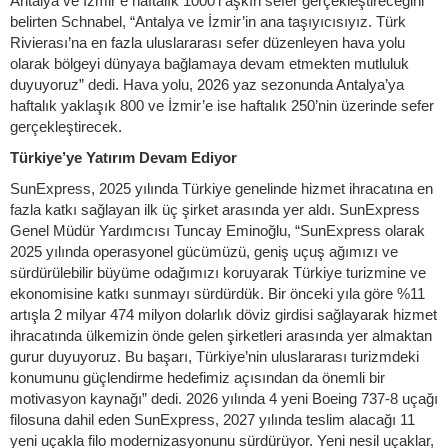
Antalya ve İzmir’e haftalık 1000’i aşkın sefer gerçekleştireceğini
belirten Schnabel, “Antalya ve İzmir’in ana taşıyıcısıyız. Türk
Rivierası’na en fazla uluslararası sefer düzenleyen hava yolu
olarak bölgeyi dünyaya bağlamaya devam etmekten mutluluk
duyuyoruz” dedi. Hava yolu, 2026 yaz sezonunda Antalya’ya
haftalık yaklaşık 800 ve İzmir’e ise haftalık 250’nin üzerinde sefer
gerçekleştirecek.
Türkiye’ye Yatırım Devam Ediyor
SunExpress, 2025 yılında Türkiye genelinde hizmet ihracatına en
fazla katkı sağlayan ilk üç şirket arasında yer aldı. SunExpress
Genel Müdür Yardımcısı Tuncay Eminoğlu, “SunExpress olarak
2025 yılında operasyonel gücümüzü, geniş uçuş ağımızı ve
sürdürülebilir büyüme odağımızı koruyarak Türkiye turizmine ve
ekonomisine katkı sunmayı sürdürdük. Bir önceki yıla göre %11
artışla 2 milyar 474 milyon dolarlık döviz girdisi sağlayarak hizmet
ihracatında ülkemizin önde gelen şirketleri arasında yer almaktan
gurur duyuyoruz. Bu başarı, Türkiye’nin uluslararası turizmdeki
konumunu güçlendirme hedefimiz açısından da önemli bir
motivasyon kaynağı” dedi. 2026 yılında 4 yeni Boeing 737-8 uçağı
filosuna dahil eden SunExpress, 2027 yılında teslim alacağı 11
yeni uçakla filo modernizasyonunu sürdürüyor. Yeni nesil uçaklar,