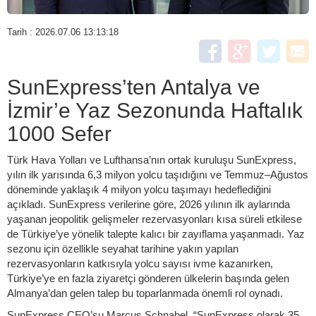
Tarih : 2026.07.06 13:13:18
SunExpress’ten Antalya ve
İzmir’e Yaz Sezonunda Haftalık
1000 Sefer
Türk Hava Yolları ve Lufthansa’nın ortak kuruluşu SunExpress,
yılın ilk yarısında 6,3 milyon yolcu taşıdığını ve Temmuz–Ağustos
döneminde yaklaşık 4 milyon yolcu taşımayı hedeflediğini
açıkladı. SunExpress verilerine göre, 2026 yılının ilk aylarında
yaşanan jeopolitik gelişmeler rezervasyonları kısa süreli etkilese
de Türkiye’ye yönelik talepte kalıcı bir zayıflama yaşanmadı. Yaz
sezonu için özellikle seyahat tarihine yakın yapılan
rezervasyonların katkısıyla yolcu sayısı ivme kazanırken,
Türkiye’ye en fazla ziyaretçi gönderen ülkelerin başında gelen
Almanya’dan gelen talep bu toparlanmada önemli rol oynadı.
SunExpress CEO’su Marcus Schnabel, “SunExpress olarak 35