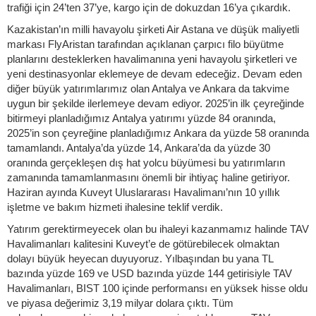
trafiği için 24’ten 37’ye, kargo için de dokuzdan 16’ya çıkardık.
Kazakistan’ın milli havayolu şirketi Air Astana ve düşük maliyetli
markası FlyAristan tarafından açıklanan çarpıcı filo büyütme
planlarını desteklerken havalimanına yeni havayolu şirketleri ve
yeni destinasyonlar eklemeye de devam edeceğiz. Devam eden
diğer büyük yatırımlarımız olan Antalya ve Ankara da takvime
uygun bir şekilde ilerlemeye devam ediyor. 2025’in ilk çeyreğinde
bitirmeyi planladığımız Antalya yatırımı yüzde 84 oranında,
2025’in son çeyreğine planladığımız Ankara da yüzde 58 oranında
tamamlandı. Antalya’da yüzde 14, Ankara’da da yüzde 30
oranında gerçekleşen dış hat yolcu büyümesi bu yatırımların
zamanında tamamlanmasını önemli bir ihtiyaç haline getiriyor.
Haziran ayında Kuveyt Uluslararası Havalimanı’nın 10 yıllık
işletme ve bakım hizmeti ihalesine teklif verdik.
Yatırım gerektirmeyecek olan bu ihaleyi kazanmamız halinde TAV
Havalimanları kalitesini Kuveyt’e de götürebilecek olmaktan
dolayı büyük heyecan duyuyoruz. Yılbaşından bu yana TL
bazında yüzde 169 ve USD bazında yüzde 144 getirisiyle TAV
Havalimanları, BIST 100 içinde performansı en yüksek hisse oldu
ve piyasa değerimiz 3,19 milyar dolara çıktı. Tüm