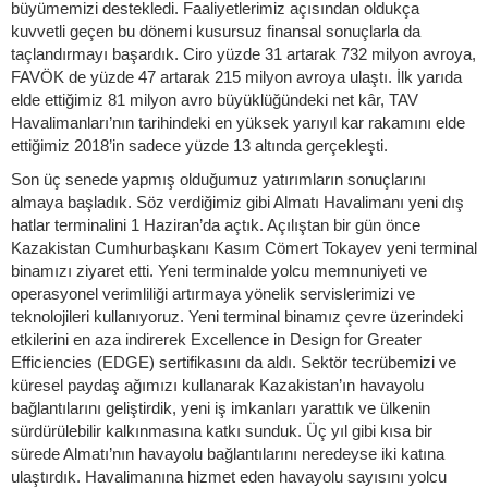
büyümemizi destekledi. Faaliyetlerimiz açısından oldukça
kuvvetli geçen bu dönemi kusursuz finansal sonuçlarla da
taçlandırmayı başardık. Ciro yüzde 31 artarak 732 milyon avroya,
FAVÖK de yüzde 47 artarak 215 milyon avroya ulaştı. İlk yarıda
elde ettiğimiz 81 milyon avro büyüklüğündeki net kâr, TAV
Havalimanları’nın tarihindeki en yüksek yarıyıl kar rakamını elde
ettiğimiz 2018’in sadece yüzde 13 altında gerçekleşti.
Son üç senede yapmış olduğumuz yatırımların sonuçlarını
almaya başladık. Söz verdiğimiz gibi Almatı Havalimanı yeni dış
hatlar terminalini 1 Haziran’da açtık. Açılıştan bir gün önce
Kazakistan Cumhurbaşkanı Kasım Cömert Tokayev yeni terminal
binamızı ziyaret etti. Yeni terminalde yolcu memnuniyeti ve
operasyonel verimliliği artırmaya yönelik servislerimizi ve
teknolojileri kullanıyoruz. Yeni terminal binamız çevre üzerindeki
etkilerini en aza indirerek Excellence in Design for Greater
Efficiencies (EDGE) sertifikasını da aldı. Sektör tecrübemizi ve
küresel paydaş ağımızı kullanarak Kazakistan’ın havayolu
bağlantılarını geliştirdik, yeni iş imkanları yarattık ve ülkenin
sürdürülebilir kalkınmasına katkı sunduk. Üç yıl gibi kısa bir
sürede Almatı’nın havayolu bağlantılarını neredeyse iki katına
ulaştırdık. Havalimanına hizmet eden havayolu sayısını yolcu