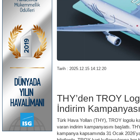
Tarih : 2025.12.15 14:12:20
THY’den TROY Logol
İndirim Kampanyas
Türk Hava Yolları (THY), TROY logolu kartl
varan indirim kampanyasını başlattı. TH
kampanya kapsamında 31 Ocak 2026'ya ka
biletlerde, TROY kart kullanıcılarına her b