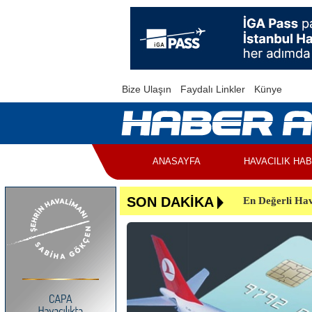
Bize Ulaşın
Faydalı Linkler
Künye
ANASAYFA
HAVACILIK HA
En Değerli Hav
SON DAKİKA
Uçuşlar Aksad
Yunanistan’da 