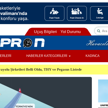
Uçuş Bilgileri
Yol Durumu
BERLERİ
HABERLER KATEGORİLERİ
KADINCA
ayolu Şirketleri Belli Oldu, THY ve Pegasus Listede
ı, Almanya’da Havalimanında Şüpheli Cisim Alarmı
Orman Yangınında Görevli 2 Helikopter Havada Çarpıştı