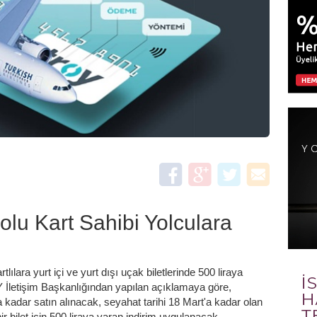
u Kart Sahibi Yolculara
ı
ılara yurt içi ve yurt dışı uçak biletlerinde 500 liraya
Y İletişim Başkanlığından yapılan açıklamaya göre,
dar satın alınacak, seyahat tarihi 18 Mart'a kadar olan
ir bilet için 500 liraya varan indirim uygulanacak.