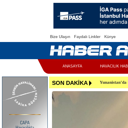
Bize Ulaşın
Faydalı Linkler
Künye
ANASAYFA
HAVACILIK HA
Yunanistan’da 
SON DAKİKA
Bakan Uraloğlu
Peru’da Turist