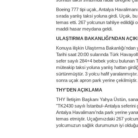
Boeing 777 tipi uçak, Antalya Havalimanı
sırada yanlış taksi yoluna girdi. Uçak, bu
temas etti. 267 yolcunun tahliye edildiği 
maddi hasar meydana geldi.
ULAŞTIRMA BAKANLIĞI'NDAN AÇI
Konuya ilişkin Ulaştırma Bakanlığı'ndan y
Tarihi saat 20:00 sularında Türk Havayol
sefer sayılı 284+4 bebek yolcu bulunan T
müteakip taksi yoluna yanlış hattan girdi
sürtünmüştür. 3 yolcu hafif yaralanmıştır. 
sonra uçak apron park yerine çekilmiştir.
THY'DEN AÇIKLAMA
THY İletişim Başkanı Yahya Üstün, sanal
"TK2430 sayılı İstanbul–Antalya seferini
Antalya Havalimanı’nda park yerine yana
temas etmiştir. Uçağımızdaki 267 yolcumuz
yolcumuzun sağlık durumunun iyi olduğu bi