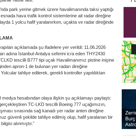
’nda park yerine gitmek üzere havalimanında taksi yaptığı
 esnada hava trafik kontrol sistemlerine ait radar direğine
olayda 1 yolcu hafif yaralanırken, uçakta ve radar direğinde
KLAMA
apılan açıklamada şu ifadelere yer verildi: 11.06.2026
ları adına İstanbul-Antalya seferini icra eden THY2430
CLKD tescilli B777 tipi uçak Havalimanımız pistine inişine
ğinden apron-1 de bulunan yer radarı direğine
Yolcular tahliye edilerek, gerekli kontroller yapıldıktan
 medya hesabından olaya ilişkin şu açıklamayı paylaştı:
 gerçekleştiren TC-LKD tescilli Boeing 777 uçağımızın,
şması sırasında sağ kanadı yer radar anten direğine
 güvenli şekilde tahliye edilmiş olup, hafif yaralanan bir
lgisi alınmıştır."