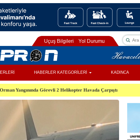
Uçuş Bilgileri
Yol Durumu
BERLERİ
HABERLER KATEGORİLERİ
KADINCA
Orman Yangınında Görevli 2 Helikopter Havada Çarpıştı
 Açıkladı, İstanbul Havalimanı’ndan Avrupa Rekoru
leri Taşıyan Uçak Düştü, 13 Kişi Öldü