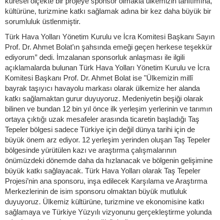
küresel ölçekte bir projeye sponsor olmakla ülkemizin tanıtımına,
kültürüne, turizmine katkı sağlamak adına bir kez daha büyük bir
sorumluluk üstlenmiştir.
Türk Hava Yolları Yönetim Kurulu ve İcra Komitesi Başkanı Sayın
Prof. Dr. Ahmet Bolat’ın şahsında emeği geçen herkese teşekkür
ediyorum” dedi. İmzalanan sponsorluk anlaşması ile ilgili
açıklamalarda bulunan Türk Hava Yolları Yönetim Kurulu ve İcra
Komitesi Başkanı Prof. Dr. Ahmet Bolat ise "Ülkemizin millî
bayrak taşıyıcı havayolu markası olarak ülkemize her alanda
katkı sağlamaktan gurur duyuyoruz. Medeniyetin beşiği olarak
bilinen ve bundan 12 bin yıl önce ilk yerleşim yerlerinin ve tarımın
ortaya çıktığı uzak mesafeler arasında ticaretin başladığı Taş
Tepeler bölgesi sadece Türkiye için değil dünya tarihi için de
büyük önem arz ediyor. 12 yerleşim yerinden oluşan Taş Tepeler
bölgesinde yürütülen kazı ve araştırma çalışmalarının
önümüzdeki dönemde daha da hızlanacak ve bölgenin gelişimine
büyük katkı sağlayacak. Türk Hava Yolları olarak Taş Tepeler
Projesi’nin ana sponsoru, inşa edilecek Karşılama ve Araştırma
Merkezlerinin de isim sponsoru olmaktan büyük mutluluk
duyuyoruz. Ülkemiz kültürüne, turizmine ve ekonomisine katkı
sağlamaya ve Türkiye Yüzyılı vizyonunu gerçekleştirme yolunda