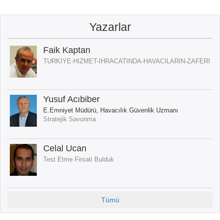
Yazarlar
Faik Kaptan
TURKIYE-HIZMET-IHRACATINDA-HAVACILARIN-ZAFERI
Yusuf Acıbiber
E.Emniyet Müdürü, Havacılık Güvenlik Uzmanı
Stratejik Savunma
Celal Ucan
Test Etme Firsati Bulduk
Tümü