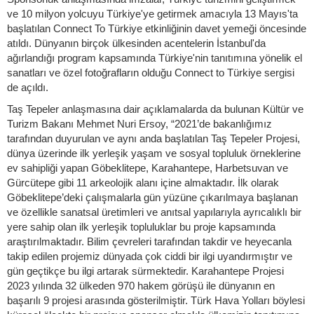
ve 10 milyon yolcuyu Türkiye'ye getirmek amacıyla 13 Mayıs'ta
başlatılan Connect To Türkiye etkinliğinin davet yemeği öncesinde
atıldı. Dünyanın birçok ülkesinden acentelerin İstanbul'da
ağırlandığı program kapsamında Türkiye'nin tanıtımına yönelik el
sanatları ve özel fotoğrafların olduğu Connect to Türkiye sergisi
de açıldı.
Taş Tepeler anlaşmasına dair açıklamalarda da bulunan Kültür ve
Turizm Bakanı Mehmet Nuri Ersoy, “2021’de bakanlığımız
tarafından duyurulan ve aynı anda başlatılan Taş Tepeler Projesi,
dünya üzerinde ilk yerleşik yaşam ve sosyal topluluk örneklerine
ev sahipliği yapan Göbeklitepe, Karahantepe, Harbetsuvan ve
Gürcütepe gibi 11 arkeolojik alanı içine almaktadır. İlk olarak
Göbeklitepe’deki çalışmalarla gün yüzüne çıkarılmaya başlanan
ve özellikle sanatsal üretimleri ve anıtsal yapılarıyla ayrıcalıklı bir
yere sahip olan ilk yerleşik topluluklar bu proje kapsamında
araştırılmaktadır. Bilim çevreleri tarafından takdir ve heyecanla
takip edilen projemiz dünyada çok ciddi bir ilgi uyandırmıştır ve
gün geçtikçe bu ilgi artarak sürmektedir. Karahantepe Projesi
2023 yılında 32 ülkeden 970 hakem görüşü ile dünyanın en
başarılı 9 projesi arasında gösterilmiştir. Türk Hava Yolları böylesi