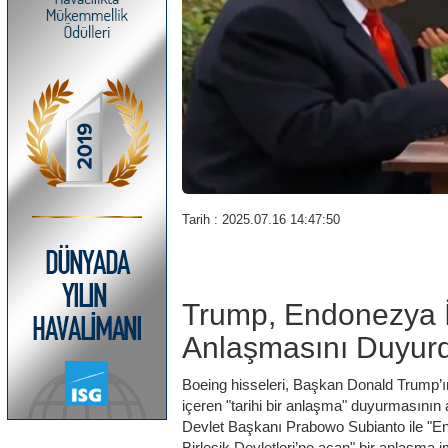
Tarih : 2025.07.16 14:47:50
Trump, Endonezya İl
Anlaşmasını Duyur
Boeing hisseleri, Başkan Donald Trump’ı
içeren "tarihi bir anlaşma" duyurmasını
Devlet Başkanı Prabowo Subianto ile "E
Birleşik Devletleri’ne açan" bir anlaşma i