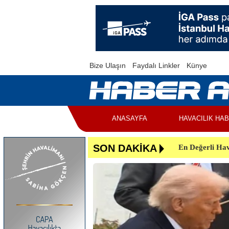
Bize Ulaşın
Faydalı Linkler
Künye
ANASAYFA
HAVACILIK HA
En Değerli Hav
SON DAKİKA
Uçuşlar Aksad
Yunanistan’da 