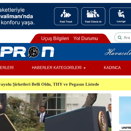
Uçuş Bilgileri
Yol Durumu
BERLERİ
HABERLER KATEGORİLERİ
KADINCA
ayolu Şirketleri Belli Oldu, THY ve Pegasus Listede
ı, Almanya’da Havalimanında Şüpheli Cisim Alarmı
Orman Yangınında Görevli 2 Helikopter Havada Çarpıştı