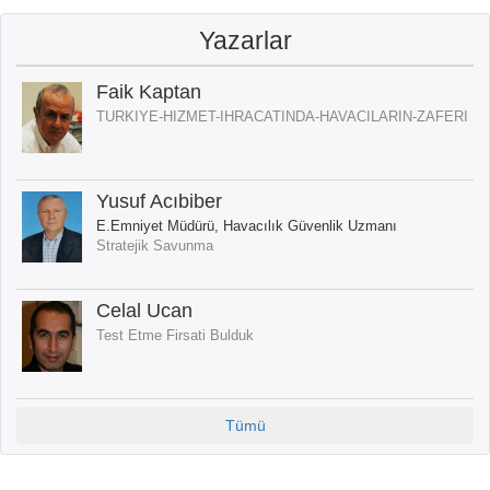
Yazarlar
Faik Kaptan
TURKIYE-HIZMET-IHRACATINDA-HAVACILARIN-ZAFERI
Yusuf Acıbiber
E.Emniyet Müdürü, Havacılık Güvenlik Uzmanı
Stratejik Savunma
Celal Ucan
Test Etme Firsati Bulduk
Tümü