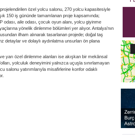
ojelendirilen özel yolcu salonu, 270 yolcu kapasitesiyle
laşık 150 iş gününde tamamlanan proje kapsamında;
IP odası, aile odası, çocuk oyun alanı, yolcu giyinme
tiyaçlarına yönelik dinlenme bölümleri yer alıyor. Antalya’nın
okusundan ilham alınarak tasarlanan projede; doğal taş
nz detaylar ve dolaylı aydınlatma unsurları ön plana
 ve yarı özel dinlenme alanları ise akışkan bir mekânsal
 Yolları, yolculuk deneyimini yalnızca uçuşla sınırlamayan
u salonu yatırımlarıyla misafirlerine konfor odaklı
r.