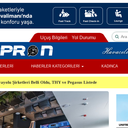
Uçuş Bilgileri
Yol Durumu
BERLERİ
HABERLER KATEGORİLERİ
KADINCA
ayolu Şirketleri Belli Oldu, THY ve Pegasus Listede
ı, Almanya’da Havalimanında Şüpheli Cisim Alarmı
Orman Yangınında Görevli 2 Helikopter Havada Çarpıştı