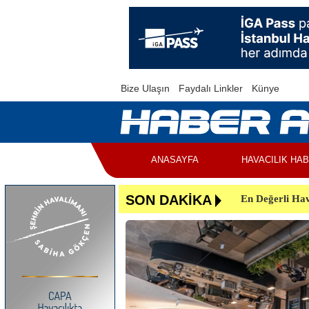
Bize Ulaşın
Faydalı Linkler
Künye
ANASAYFA
HAVACILIK HA
En Değerli Hav
SON DAKİKA
Uçuşlar Aksad
Yunanistan’da 