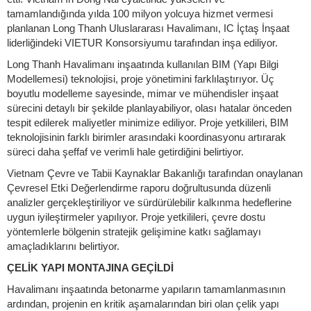
tamamlandığında yılda 100 milyon yolcuya hizmet vermesi
planlanan Long Thanh Uluslararası Havalimanı, IC İçtaş İnşaat
liderliğindeki VIETUR Konsorsiyumu tarafından inşa ediliyor.
Long Thanh Havalimanı inşaatında kullanılan BIM (Yapı Bilgi
Modellemesi) teknolojisi, proje yönetimini farklılaştırıyor. Üç
boyutlu modelleme sayesinde, mimar ve mühendisler inşaat
sürecini detaylı bir şekilde planlayabiliyor, olası hatalar önceden
tespit edilerek maliyetler minimize ediliyor. Proje yetkilileri, BIM
teknolojisinin farklı birimler arasındaki koordinasyonu artırarak
süreci daha şeffaf ve verimli hale getirdiğini belirtiyor.
Vietnam Çevre ve Tabii Kaynaklar Bakanlığı tarafından onaylanan
Çevresel Etki Değerlendirme raporu doğrultusunda düzenli
analizler gerçekleştiriliyor ve sürdürülebilir kalkınma hedeflerine
uygun iyileştirmeler yapılıyor. Proje yetkilileri, çevre dostu
yöntemlerle bölgenin stratejik gelişimine katkı sağlamayı
amaçladıklarını belirtiyor.
ÇELİK YAPI MONTAJINA GEÇİLDİ
Havalimanı inşaatında betonarme yapıların tamamlanmasının
ardından, projenin en kritik aşamalarından biri olan çelik yapı