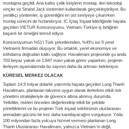
montajına geçildi. Ana kafes çelik kirişlerin montajı, ileri teknoloji
vinçler ve Strand Jack sistemleri kullanılarak gerçekleştiriliyor. Bu
yenilikçi yöntemler, iş güvenliğini en üst seviyeye çıkarırken
montaj sürecini de hızlandırıyor. IC İçtaş İnşaat liderliğinde hayata
geçirilen VIETUR Konsorsiyumu, Vietnam-Türkiye iş birliğinin
başarılı bir örneğini temsil ediyor.
Konsorsiyumun %51’i Türk şirketlerinden, %49’u ise 9 yerel
Vietnamlı firmadan oluşuyor. Bu ortaklık, yerel ekonomiye ve
istihdama doğrudan katkı sağlıyor. Havalimanı projesinde şu anda
703 beyaz yakalı ve 1.847 mavi yakalı görev yaparken, projenin
ilerleyen aşamalarında bu sayının daha da artması bekleniyor.
KÜRESEL MERKEZ OLACAK
Toplam 14,9 milyar dolarlık yatırımla hayata geçirilen Long Thanh
Havalimanı, planlanan takvime uygun olarak ilerlerken etkili risk
yönetimi stratejileriyle de güvence altına alınmış durumda.
Yetkililer, riskleri önceden değerlendirip etkili bir şekilde
yönettiklerini ve bu projenin Türk inşaat sektörünün uluslararası
arenadaki gücünü bir kez daha kanıtlayacağını vurguluyor. Yılda
100 milyondan fazla yolcuya hizmet vermesi planlanan Long
Thanh Uluslararası Havalimanı, yalnızca Vietnam’ın değil,