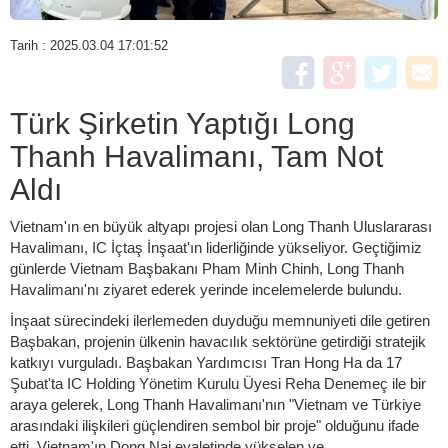
Tarih : 2025.03.04 17:01:52
Türk Şirketin Yaptığı Long
Thanh Havalimanı, Tam Not
Aldı
Vietnam'ın en büyük altyapı projesi olan Long Thanh Uluslararası
Havalimanı, IC İçtaş İnşaat'ın liderliğinde yükseliyor. Geçtiğimiz
günlerde Vietnam Başbakanı Pham Minh Chinh, Long Thanh
Havalimanı'nı ziyaret ederek yerinde incelemelerde bulundu.
İnşaat sürecindeki ilerlemeden duyduğu memnuniyeti dile getiren
Başbakan, projenin ülkenin havacılık sektörüne getirdiği stratejik
katkıyı vurguladı. Başbakan Yardımcısı Tran Hong Ha da 17
Şubat'ta IC Holding Yönetim Kurulu Üyesi Reha Denemeç ile bir
araya gelerek, Long Thanh Havalimanı'nın "Vietnam ve Türkiye
arasındaki ilişkileri güçlendiren sembol bir proje" olduğunu ifade
etti. Vietnam'ın Dong Nai eyaletinde yükselen ve