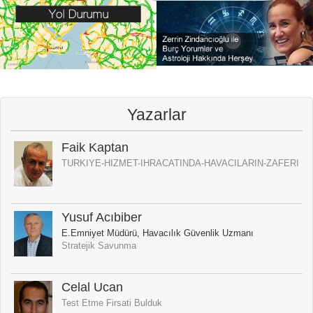
Yazarlar
Faik Kaptan
TURKIYE-HIZMET-IHRACATINDA-HAVACILARIN-ZAFERI
Yusuf Acıbiber
E.Emniyet Müdürü, Havacılık Güvenlik Uzmanı
Stratejik Savunma
Celal Ucan
Test Etme Firsati Bulduk