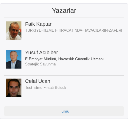
Yazarlar
Faik Kaptan
TURKIYE-HIZMET-IHRACATINDA-HAVACILARIN-ZAFERI
Yusuf Acıbiber
E.Emniyet Müdürü, Havacılık Güvenlik Uzmanı
Stratejik Savunma
Celal Ucan
Test Etme Firsati Bulduk
Tümü