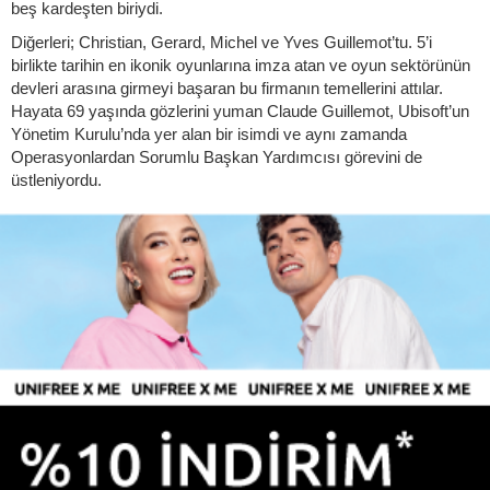
beş kardeşten biriydi.
Diğerleri; Christian, Gerard, Michel ve Yves Guillemot’tu. 5’i
birlikte tarihin en ikonik oyunlarına imza atan ve oyun sektörünün
devleri arasına girmeyi başaran bu firmanın temellerini attılar.
Hayata 69 yaşında gözlerini yuman Claude Guillemot, Ubisoft’un
Yönetim Kurulu’nda yer alan bir isimdi ve aynı zamanda
Operasyonlardan Sorumlu Başkan Yardımcısı görevini de
üstleniyordu.