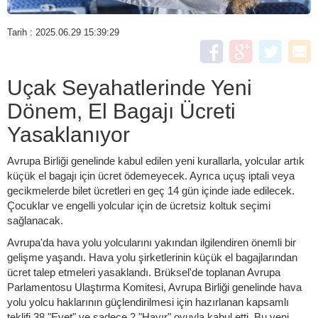
Tarih : 2025.06.29 15:39:29
Uçak Seyahatlerinde Yeni
Dönem, El Bagajı Ücreti
Yasaklanıyor
Avrupa Birliği genelinde kabul edilen yeni kurallarla, yolcular artık
küçük el bagajı için ücret ödemeyecek. Ayrıca uçuş iptali veya
gecikmelerde bilet ücretleri en geç 14 gün içinde iade edilecek.
Çocuklar ve engelli yolcular için de ücretsiz koltuk seçimi
sağlanacak.
Avrupa'da hava yolu yolcularını yakından ilgilendiren önemli bir
gelişme yaşandı. Hava yolu şirketlerinin küçük el bagajlarından
ücret talep etmeleri yasaklandı. Brüksel'de toplanan Avrupa
Parlamentosu Ulaştırma Komitesi, Avrupa Birliği genelinde hava
yolu yolcu haklarının güçlendirilmesi için hazırlanan kapsamlı
teklifi 38 "Evet" ve sadece 2 "Hayır" oyuyla kabul etti. Bu yeni