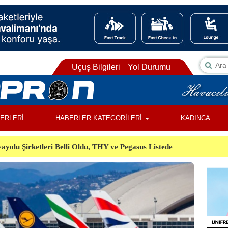
Uçuş Bilgileri
Yol Durumu
BERLERİ
HABERLER KATEGORİLERİ
KADINCA
ayolu Şirketleri Belli Oldu, THY ve Pegasus Listede
ı, Almanya’da Havalimanında Şüpheli Cisim Alarmı
Orman Yangınında Görevli 2 Helikopter Havada Çarpıştı