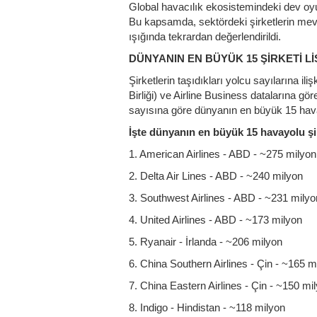
Global havacılık ekosistemindeki dev o
Bu kapsamda, sektördeki şirketlerin mevcu
ışığında tekrardan değerlendirildi.
DÜNYANIN EN BÜYÜK 15 ŞİRKETİ L
Şirketlerin taşıdıkları yolcu sayılarına i
Birliği) ve Airline Business datalarına gö
sayısına göre dünyanın en büyük 15 havay
İşte dünyanın en büyük 15 havayolu şir
1. American Airlines - ABD - ~275 milyon
2. Delta Air Lines - ABD - ~240 milyon
3. Southwest Airlines - ABD - ~231 milyo
4. United Airlines - ABD - ~173 milyon
5. Ryanair - İrlanda - ~206 milyon
6. China Southern Airlines - Çin - ~165 m
7. China Eastern Airlines - Çin - ~150 mi
8. Indigo - Hindistan - ~118 milyon