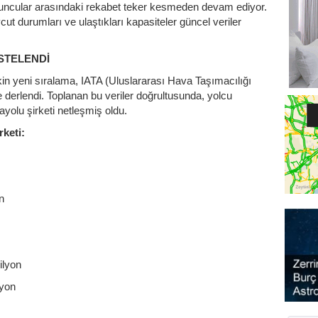
yuncular arasındaki rekabet teker kesmeden devam ediyor.
t durumları ve ulaştıkları kapasiteler güncel veriler
İSTELENDİ
lişkin yeni sıralama, IATA (Uluslararası Hava Taşımacılığı
re derlendi. Toplanan bu veriler doğrultusunda, yolcu
olu şirketi netleşmiş oldu.
keti:
n
ilyon
lyon