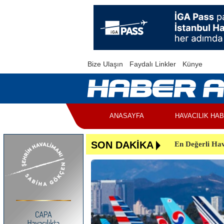
Bize Ulaşın
Faydalı Linkler
Künye
ANASAYFA
HAVACILIK HA
En Değerli Hav
SON DAKİKA
Uçuşlar Aksad
Yunanistan’da 