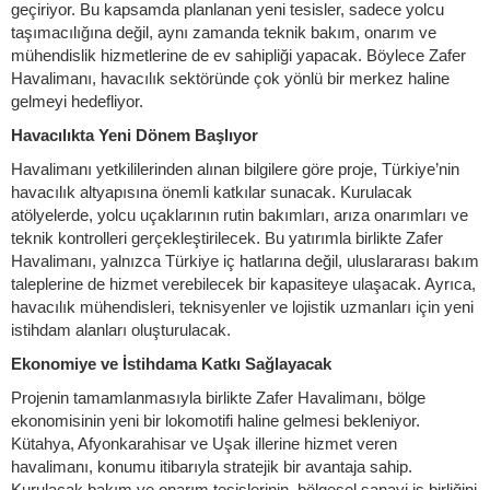
geçiriyor. Bu kapsamda planlanan yeni tesisler, sadece yolcu
taşımacılığına değil, aynı zamanda teknik bakım, onarım ve
mühendislik hizmetlerine de ev sahipliği yapacak. Böylece Zafer
Havalimanı, havacılık sektöründe çok yönlü bir merkez haline
gelmeyi hedefliyor.
Havacılıkta Yeni Dönem Başlıyor
Havalimanı yetkililerinden alınan bilgilere göre proje, Türkiye’nin
havacılık altyapısına önemli katkılar sunacak. Kurulacak
atölyelerde, yolcu uçaklarının rutin bakımları, arıza onarımları ve
teknik kontrolleri gerçekleştirilecek. Bu yatırımla birlikte Zafer
Havalimanı, yalnızca Türkiye iç hatlarına değil, uluslararası bakım
taleplerine de hizmet verebilecek bir kapasiteye ulaşacak. Ayrıca,
havacılık mühendisleri, teknisyenler ve lojistik uzmanları için yeni
istihdam alanları oluşturulacak.
Ekonomiye ve İstihdama Katkı Sağlayacak
Projenin tamamlanmasıyla birlikte Zafer Havalimanı, bölge
ekonomisinin yeni bir lokomotifi haline gelmesi bekleniyor.
Kütahya, Afyonkarahisar ve Uşak illerine hizmet veren
havalimanı, konumu itibarıyla stratejik bir avantaja sahip.
Kurulacak bakım ve onarım tesislerinin, bölgesel sanayi iş birliğini