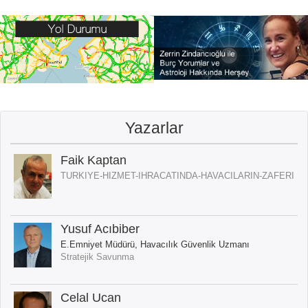
Yazarlar
Faik Kaptan
TURKIYE-HIZMET-IHRACATINDA-HAVACILARIN-ZAFERI
Yusuf Acıbiber
E.Emniyet Müdürü, Havacılık Güvenlik Uzmanı
Stratejik Savunma
Celal Ucan