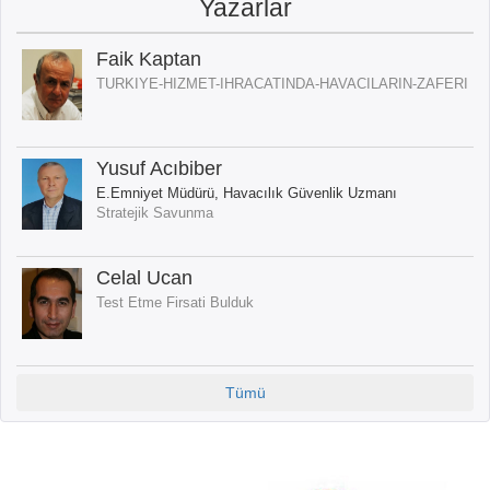
Yazarlar
Faik Kaptan
TURKIYE-HIZMET-IHRACATINDA-HAVACILARIN-ZAFERI
Yusuf Acıbiber
E.Emniyet Müdürü, Havacılık Güvenlik Uzmanı
Stratejik Savunma
Celal Ucan
Test Etme Firsati Bulduk
Tümü