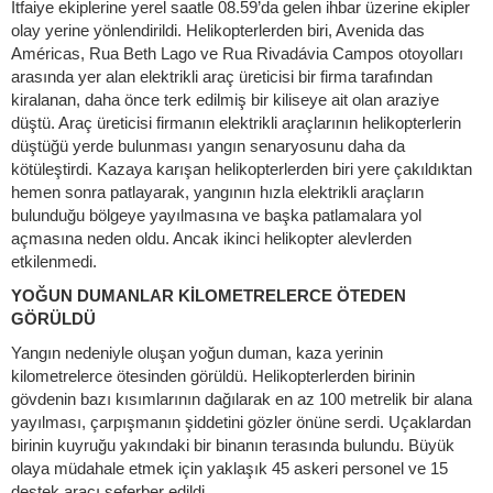
İtfaiye ekiplerine yerel saatle 08.59’da gelen ihbar üzerine ekipler
olay yerine yönlendirildi. Helikopterlerden biri, Avenida das
Américas, Rua Beth Lago ve Rua Rivadávia Campos otoyolları
arasında yer alan elektrikli araç üreticisi bir firma tarafından
kiralanan, daha önce terk edilmiş bir kiliseye ait olan araziye
düştü. Araç üreticisi firmanın elektrikli araçlarının helikopterlerin
düştüğü yerde bulunması yangın senaryosunu daha da
kötüleştirdi. Kazaya karışan helikopterlerden biri yere çakıldıktan
hemen sonra patlayarak, yangının hızla elektrikli araçların
bulunduğu bölgeye yayılmasına ve başka patlamalara yol
açmasına neden oldu. Ancak ikinci helikopter alevlerden
etkilenmedi.
YOĞUN DUMANLAR KİLOMETRELERCE ÖTEDEN
GÖRÜLDÜ
Yangın nedeniyle oluşan yoğun duman, kaza yerinin
kilometrelerce ötesinden görüldü. Helikopterlerden birinin
gövdenin bazı kısımlarının dağılarak en az 100 metrelik bir alana
yayılması, çarpışmanın şiddetini gözler önüne serdi. Uçaklardan
birinin kuyruğu yakındaki bir binanın terasında bulundu. Büyük
olaya müdahale etmek için yaklaşık 45 askeri personel ve 15
destek aracı seferber edildi.