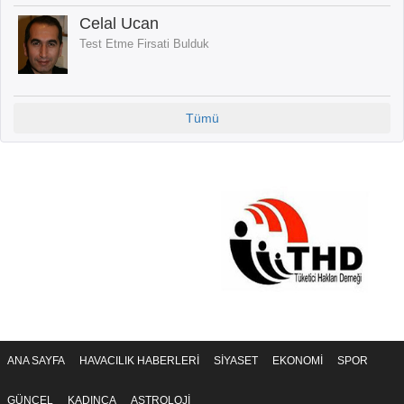
Celal Ucan
Test Etme Firsati Bulduk
Tümü
ANA SAYFA
HAVACILIK HABERLERİ
SİYASET
EKONOMİ
SPOR
GÜNCEL
KADINCA
ASTROLOJİ