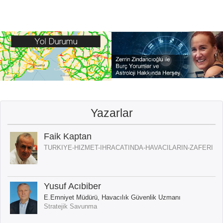
Yazarlar
Faik Kaptan
TURKIYE-HIZMET-IHRACATINDA-HAVACILARIN-ZAFERI
Yusuf Acıbiber
E.Emniyet Müdürü, Havacılık Güvenlik Uzmanı
Stratejik Savunma